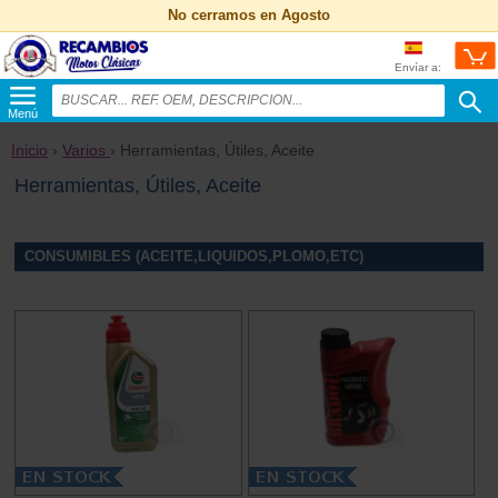
No cerramos en Agosto
Envíar a:
Menú
Inicio
›
Varios
› Herramientas, Útiles, Aceite
Herramientas, Útiles, Aceite
CONSUMIBLES (ACEITE,LIQUIDOS,PLOMO,ETC)