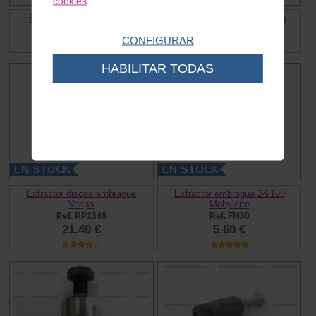
cookies
.
Extractor carter Vespa T5
Extractor tambor Lambretta
Ref. RP1611
Ref. RP1093
CONFIGURAR
15.95 €
50.80 €
HABILITAR TODAS
Extractor discos embrague
Extractor embrague 24/100
Vespa
Mobylette
Ref. RP1346
Ref. FM30
21.40 €
5.60 €