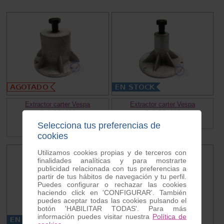
Extractor carter Vespa
Extractor carter Vespa
Ref. RP1384
Ref. RP1385
20.00 €
15.75 €
Selecciona tus preferencias de
cookies
Utilizamos cookies propias y de terceros con
finalidades analíticas y para mostrarte
publicidad relacionada con tus preferencias a
partir de tus hábitos de navegación y tu perfil.
Puedes configurar o rechazar las cookies
haciendo click en 'CONFIGURAR'. También
puedes aceptar todas las cookies pulsando el
botón 'HABILITAR TODAS'. Para más
información puedes visitar nuestra
Política de