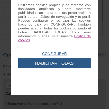
Utilizamos cookies propias y de terceros con
finalidades analíticas y para mostrarte
publicidad relacionada con tus preferencias a
partir de tus hábitos de navegación y tu perfil.
Puedes configurar o rechazar las cookies
haciendo click en 'CONFIGURAR'. También
Reten cigüeñal Vespa
Extractor carter Vespa
puedes aceptar todas las cookies pulsando el
3.00 €
15.75 €
botón 'HABILITAR TODAS'. Para más
información puedes visitar nuestra
Política de
cookies
.
CONFIGURAR
Opiniones de clientes
ESCRIBIR OPINIÓN
HABILITAR TODAS
Extractor carter Vespa
1
opiniones
Antolin
| de El Ferrol | Tuesday 02 de December de 2025
Valoración general:
Calidad media.
¿Recomendaría este producto?
Sí