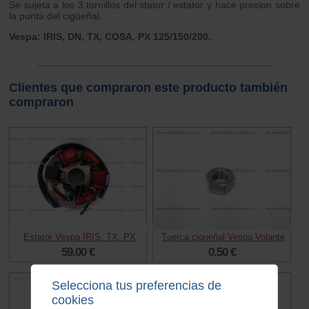
Se sujeta a los 3 tornillos del stator / estator y hace presion sobre
la punta del cigüeñal.
Vespa: IRIS, DN, TX, COSA, PX 125/150/200.
Clientes que compraron este producto también
compraron
Estator Vespa IRIS, TX, PX
Tuerca cigueñal Vespa Volante
59.00 €
0.50 €
Selecciona tus preferencias de
cookies