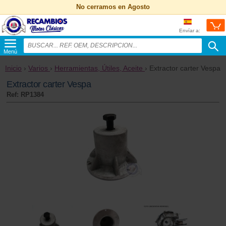
No cerramos en Agosto
Envíar a:
Menú
Inicio
›
Varios
›
Herramientas, Útiles, Aceite
› Extractor carter Vespa
Extractor carter Vespa
Ref: RP1384