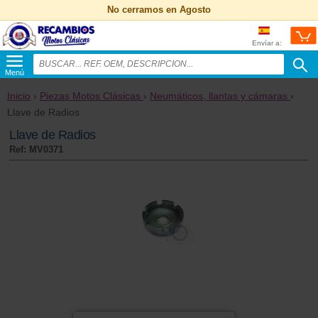
No cerramos en Agosto
Envíar a:
Menú
Inicio
›
Piezas Motos Clásicas
›
Neumáticos, llantas y cámaras
›
Llave de Radios
Llave de Radios
Ref: MV0371