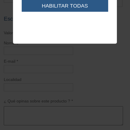
0.45 €
HABILITAR TODAS
Escribe tu opinión sobre este artículo
Valoración general *
Nombre *
E-mail *
Localidad
¿ Qué opinas sobre este producto ? *