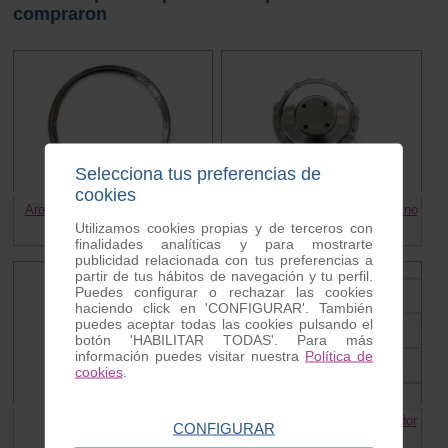
compraron
Selecciona tus preferencias de
cookies
Aro cromado llanta 16” Vespino
Tambor de freno trasero Vespino
Utilizamos cookies propias y de terceros con
80.00 €
40.00 €
125.00 €
finalidades analíticas y para mostrarte
publicidad relacionada con tus preferencias a
partir de tus hábitos de navegación y tu perfil.
Puedes configurar o rechazar las cookies
haciendo click en 'CONFIGURAR'. También
puedes aceptar todas las cookies pulsando el
botón 'HABILITAR TODAS'. Para más
información puedes visitar nuestra
Política de
cookies
.
Util montaje segmentos
Medio Casquillo Rodillo Variador
CONFIGURAR
Vespino
10.00 €