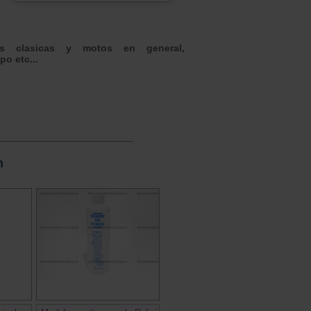
os clasicas y motos en general,
o etc...
n