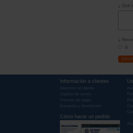
¿ Qué o
¿ Recom
Sí
ENVI
Información a clientes
Us
Atención al cliente
Avi
Gastos de envío
Pol
Formas de pago
Pol
Garantía y devolución
Co
Con
Cómo hacer un pedido
Acc