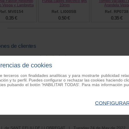
nal Faston Redondo
Funda cables electrico gris
Tornillo vaciado / 
 Vespa y Lambretta
10mm
Arandela Vesp
Ref. MV0154
Ref. LI0005B
Ref. RP0738
0.35 €
0.50 €
0.35 €
nes de clientes
mezcla Bradol 1L.
2
opiniones
erencias de cookies
aría
| de Benalup Casas viejas | Thursday 17 de November de 20
e terceros con finalidades analíticas y para mostrarte publicidad rel
ación y tu perfil. Puedes configurar o rechazar las cookies haciendo
ación general:
kies pulsando el botón 'HABILITAR TODAS'. Para más información pue
erfecto el pedido muy rápido.
CONFIGURA
mendaría este producto?
Sí
 de SANT FELIU DE LLOBREGAT | Tuesday 24 de May de 2022