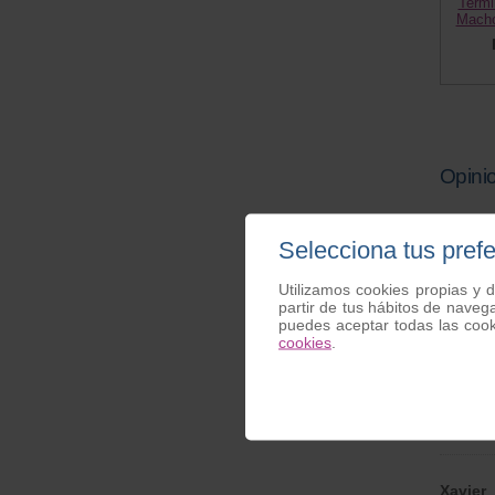
Termi
Macho
Opinio
Aceite 
Selecciona tus pref
José M
Utilizamos cookies propias y d
partir de tus hábitos de naveg
Valor
puedes aceptar todas las coo
cookies
.
Todo p
¿Reco
Xavier
|