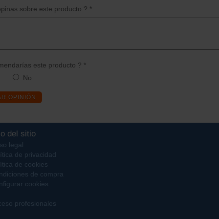
pinas sobre este producto ? *
endarías este producto ? *
No
AR OPINIÓN
o del sitio
so legal
ítica de privacidad
ítica de cookies
ndiciones de compra
figurar cookies
eso profesionales