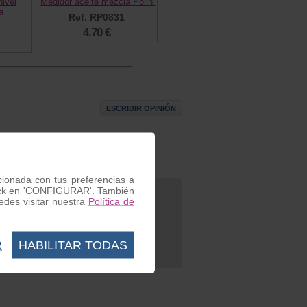
nivel
Medidor aceite mezcla Polini
a
Ref. RP0831
4.70 €
ESCRIBIR OPINIÓN
22
acionada con tus preferencias a
 click en 'CONFIGURAR'. También
des visitar nuestra
Política de
R
HABILITAR TODAS