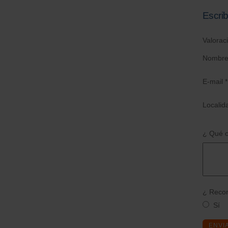
Escrib
Valorac
Nombre
E-mail *
Localid
¿ Qué o
¿ Recom
Sí
ENVI