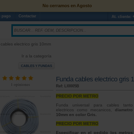
No cerramos en Agosto
 pago
Contactar
At. cliente:
 cables electrico gris 10mm
Ir a la categoría
CABLES Y FUNDAS
Funda cables electrico gris
1
opiniones
Ref: LI0005B
PRECIO
POR
METRO
Funda universal para cables tanto
electricos como mecanicos,
diametro
10mm en color Gris.
PRECIO
POR
METRO
Especificar en el pedido los metros