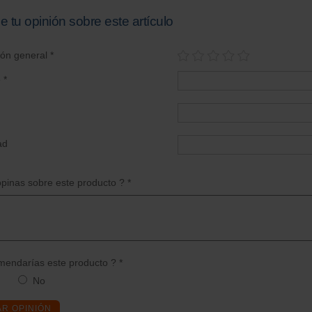
e tu opinión sobre este artículo
ión general *
 *
ad
pinas sobre este producto ? *
endarías este producto ? *
No
AR OPINIÓN