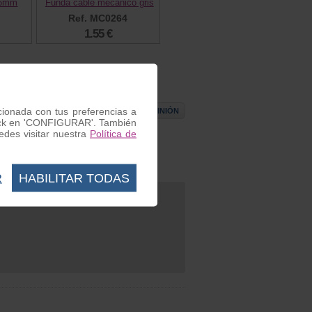
 6mm
Funda cable mecanico gris
Ref. MC0264
1.55 €
acionada con tus preferencias a
ESCRIBIR OPINIÓN
 click en 'CONFIGURAR'. También
des visitar nuestra
Política de
R
HABILITAR TODAS