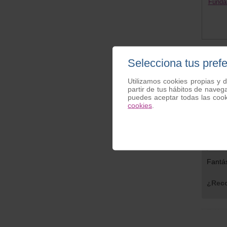
Funda 
Selecciona tus pref
Opinio
Utilizamos cookies propias y d
partir de tus hábitos de naveg
puedes aceptar todas las coo
Funda c
cookies
.
Antoni
Valor
Fantás
¿Reco