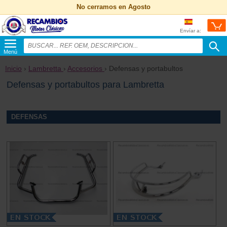
No cerramos en Agosto
Envíar a:
Menú
Inicio
›
Lambretta
›
Accesorios
› Defensas y portabultos
Defensas y portabultos para Lambretta
DEFENSAS