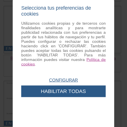
Selecciona tus preferencias de
cookies
Utilizamos cookies propias y de terceros con
finalidades analíticas y para mostrarte
publicidad relacionada con tus preferencias a
partir de tus hábitos de navegación y tu perfil.
Puedes configurar o rechazar las cookies
haciendo click en 'CONFIGURAR'. También
puedes aceptar todas las cookies pulsando el
botón 'HABILITAR TODAS'. Para más
Respaldo cromado Vespa /
Cepo trasero Inox Lambretta
información puedes visitar nuestra
Política de
Lambretta
Ref. RP1621
cookies
.
Ref. PC0118
67.80 €
99.00 €
CONFIGURAR
HABILITAR TODAS