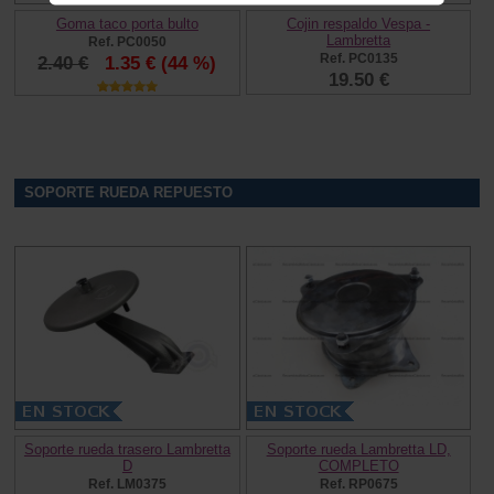
Goma taco porta bulto
Cojin respaldo Vespa -
Lambretta
Ref. PC0050
Ref. PC0135
2.40 €
1.35 €
(44 %)
19.50 €
SOPORTE RUEDA REPUESTO
Soporte rueda trasero Lambretta
Soporte rueda Lambretta LD,
D
COMPLETO
Ref. LM0375
Ref. RP0675