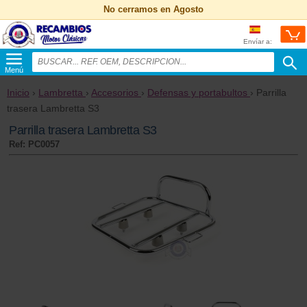
No cerramos en Agosto
Envíar a:
Menú
Inicio
›
Lambretta
›
Accesorios
›
Defensas y portabultos
› Parrilla
trasera Lambretta S3
Parrilla trasera Lambretta S3
Ref: PC0057