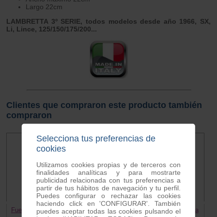
Largo 22cm
LAMBRETTA 3º SERIE, todos modelos desde año 1966, SX,
Li, Lince, 125/150/175/200...
Clientes que compraron este producto también
compraron
Selecciona tus preferencias de
cookies
Utilizamos cookies propias y de terceros con
finalidades analíticas y para mostrarte
publicidad relacionada con tus preferencias a
partir de tus hábitos de navegación y tu perfil.
Puedes configurar o rechazar las cookies
haciendo click en 'CONFIGURAR'. También
Fuelle cable cambio - embrague
Teton puerta caja herramienta
puedes aceptar todas las cookies pulsando el