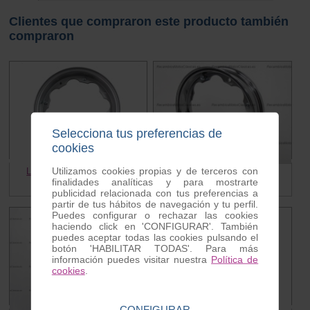
Clientes que compraron este producto también
compraron
Selecciona tus preferencias de
cookies
Utilizamos cookies propias y de terceros con
Llanta completa Lambretta
Llanta cromada Lambretta
finalidades analíticas y para mostrarte
28.00 €
20.00 €
36.30 €
publicidad relacionada con tus preferencias a
partir de tus hábitos de navegación y tu perfil.
Puedes configurar o rechazar las cookies
haciendo click en 'CONFIGURAR'. También
puedes aceptar todas las cookies pulsando el
botón 'HABILITAR TODAS'. Para más
información puedes visitar nuestra
Política de
cookies
.
CONFIGURAR