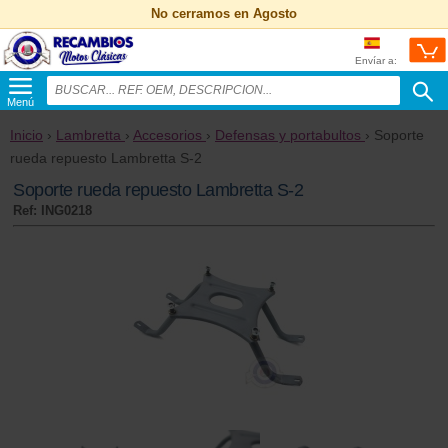
No cerramos en Agosto
Envíar a:
Menú
Inicio
›
Lambretta
›
Accesorios
›
Defensas y portabultos
› Soporte
rueda repuesto Lambretta S-2
Soporte rueda repuesto Lambretta S-2
Ref: ING0218