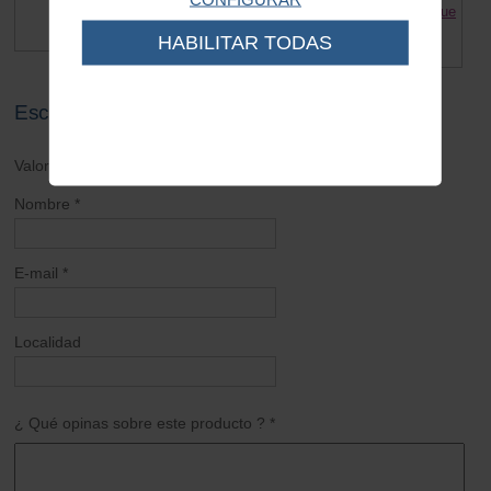
Tope funda cable Vespa
Fuelle cable cambio - embrague
Lambretta
0.30 €
HABILITAR TODAS
2.95 €
Escribe tu opinión sobre este artículo
Valoración general *
Nombre *
E-mail *
Localidad
¿ Qué opinas sobre este producto ? *