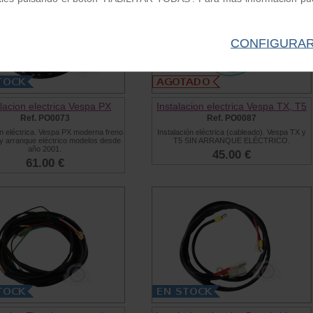
CONFIGURA
alacion electrica Vespa PX
Instalacion electrica Vespa TX, T5
Ref. PO0073
Ref. PO0087
ón eléctrica. Vespa PX moderna freno
Instalación eléctrica (cableado). Vespa TX y
 y arranque eléctrico modelos desde
T5 SIN ARRANQUE ELÉCTRICO.
año 2001.
45.00 €
61.00 €