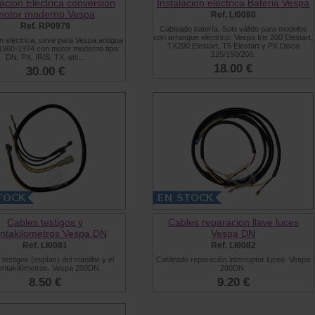
lacion Electrica conversion
Instalacion electrica Bateria Vespa
motor moderno Vespa
Ref. LI0080
Ref. RP0979
Cableado batería. Solo válido para modelos
con arranque eléctrico. Vespa Iris 200 Elestart,
ón eléctrica, sirve para Vespa antigua
TX200 Elestart, T5 Elestart y PX Disco
1960-1974 con motor moderno tipo:
125/150/200.
DN, PX, IRIS, TX, etc...
18.00 €
30.00 €
Cables testigos y
Cables reparacion llave luces
ntakilometros Vespa DN
Vespa DN
Ref. LI0081
Ref. LI0082
testigos (espías) del manillar y el
Cableado reparación interruptor luces. Vespa
entakilómetros. Vespa 200DN.
200DN.
8.50 €
9.20 €