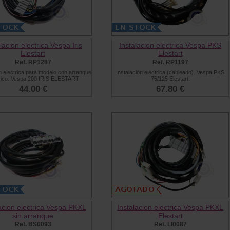
lacion electrica Vespa Iris
Instalacion electrica Vespa PKS
Elestart
Elestart
Ref. RP1287
Ref. RP1197
n electrica para modelo con arranque
Instalación eléctrica (cableado). Vespa PKS
trico. Vespa 200 IRIS ELESTART
75/125 Elestart.
44.00 €
67.80 €
acion electrica Vespa PKXL
Instalacion electrica Vespa PKXL
sin arranque
Elestart
Ref. BS0093
Ref. LI0087