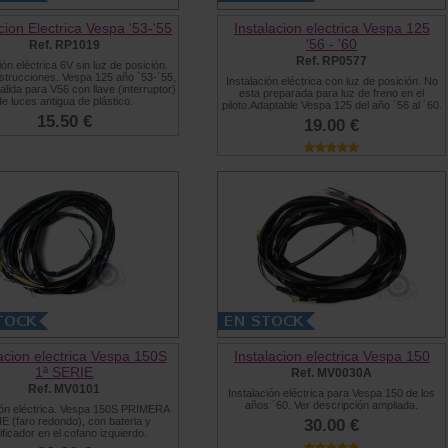
cion Electrica Vespa '53-'55
Instalacion electrica Vespa 125
'56 - '60
Ref. RP1019
Ref. RP0577
ión eléctrica 6V sin luz de posición.
nstrucciones. Vespa 125 año ´53-´55,
Instalación eléctrica con luz de posición. No
alida para V56 con llave (interruptor)
esta preparada para luz de freno en el
de luces antigua de plástico.
piloto.Adaptable Vespa 125 del año ´56 al ´60.
15.50 €
19.00 €
lacion electrica Vespa 150S
Instalacion electrica Vespa 150
1ª SERIE
Ref. MV0030A
Ref. MV0101
Instalación eléctrica para Vespa 150 de los
años ´60. Ver descripción ampliada.
ión eléctrica. Vespa 150S PRIMERA
E (faro redondo), con bateria y
30.00 €
ificador en el cofano izquierdo.