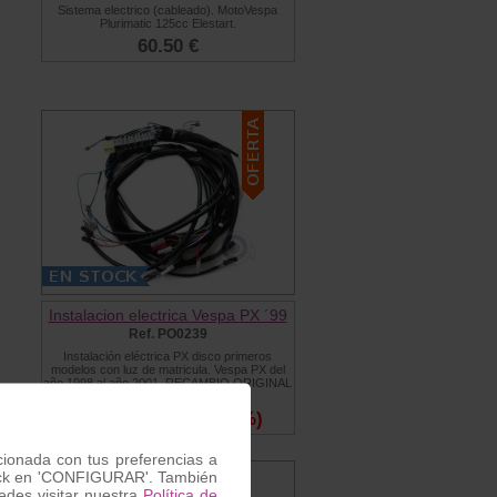
Sistema electrico (cableado). MotoVespa
Plurimatic 125cc Elestart.
60.50 €
Instalacion electrica Vespa PX ´99
Ref. PO0239
Instalación eléctrica PX disco primeros
modelos con luz de matricula. Vespa PX del
año 1998 al año 2001. RECAMBIO ORIGINAL
PIAGGIO.
65.00 €
59.00 €
(9 %)
acionada con tus preferencias a
 click en 'CONFIGURAR'. También
des visitar nuestra
Política de