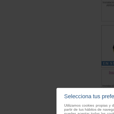
Instalaci
ARRAN
Ins
Instalaci
Solo pa
Selecciona tus pref
Utilizamos cookies propias y d
partir de tus hábitos de naveg
puedes aceptar todas las coo