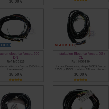
30.00 €
lacion electrica Vespa 200
Instalacion Electrica Vespa DS /
DN
CL
Ref. MC0125
Ref. ING0139
talación eléctrica. Vespa 200DN (con
Instalación eléctrica, Vespa 200DS, Vespa
intermitentes).
125CL y 150CL, modelos SIN intermitentes.
38.50 €
30.00 €