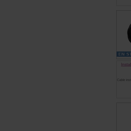
Insta
Cable ins