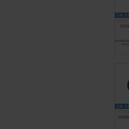
Insta
Instalació
elec
Instal