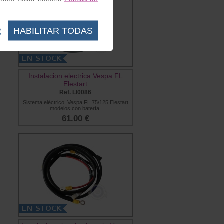
R
HABILITAR TODAS
Instalacion electrica Vespa FL
Elestart
Ref. LI0086
Sistema eléctrico. Vespa FL 75/125 Elestart
modelos con batería.
61.00 €