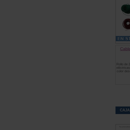
Cable
Rollo de 
eléctrica
color des
CAJA