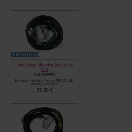
Instalacion electrica Vespa Iris
200
Ref. PO0003
Instalación eléctrica. Vespa IRIS 200. SIN
arranque eléctrico.
37.30 €