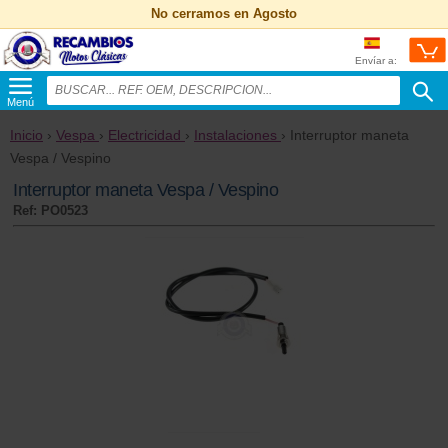
No cerramos en Agosto
Envíar a:
Menú
Inicio
›
Vespa
›
Electricidad
›
Instalaciones
› Interruptor maneta
Vespa / Vespino
Interruptor maneta Vespa / Vespino
Ref: PO0523