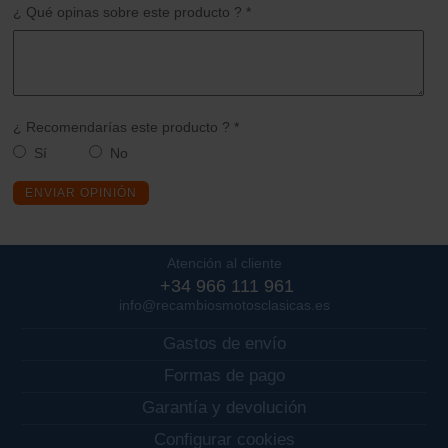
¿ Qué opinas sobre este producto ? *
¿ Recomendarías este producto ? *
Sí
No
ENVIAR OPINIÓN
Atención al cliente
+34 966 111 961
info@recambiosmotosclasicas.es
Gastos de envío
Formas de pago
Garantía y devolución
Configurar cookies