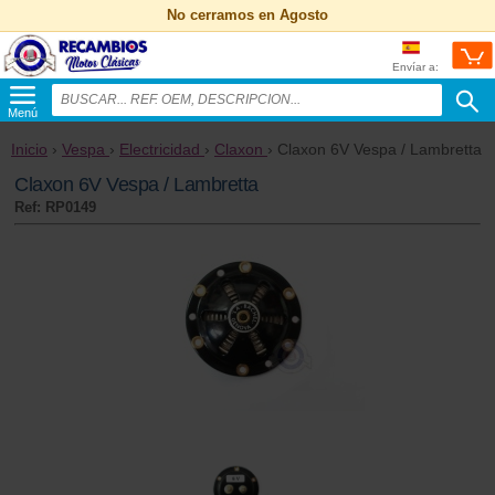
No cerramos en Agosto
Envíar a:
Menú
Inicio
›
Vespa
›
Electricidad
›
Claxon
› Claxon 6V Vespa / Lambretta
Claxon 6V Vespa / Lambretta
Ref: RP0149