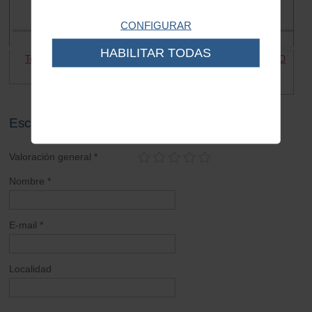
CONFIGURAR
HABILITAR TODAS
Tornillo cerquillo faro Vespa
Pletina deposito Vespa SOLO
GOMA
1.50 €
3.00 €
Escribe tu opinión sobre este artículo
Valoración general *
Nombre *
E-mail *
Localidad