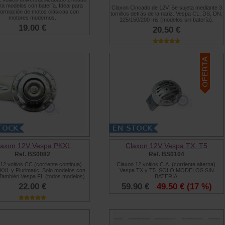
ra modelos con batería. Ideal para
Claxon Cincado de 12V. Se sujeta mediante 3
formación de motos clásicas con
tornillos detrás de la nariz. Vespa CL, DS, DN,
motores modernos.
125/150/200 Iris (modelos sin batería).
19.00 €
20.50 €
laxon 12V Vespa PKXL
Claxon 12V Vespa TX, T5
Ref. BS0082
Ref. BS0104
12 voltios CC (corriente continua).
Claxon 12 voltios C.A. (corriente alterna).
XL y Plurimatic. Solo modelos con
Vespa TX y T5. SOLO MODELOS SIN
 También Vespa FL (todos modelos).
BATERÍA.
22.00 €
59.90 €
49.50 €
(17 %)