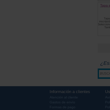
Tapa 
Tapa
inscripc
Selecciona
Tamb
¿Es
Información a clientes
Us
Atención al cliente
Avi
Gastos de envío
Pol
Formas de pago
Pol