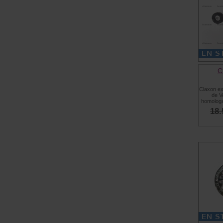
C
Claxon ex
de V
homologa
18.