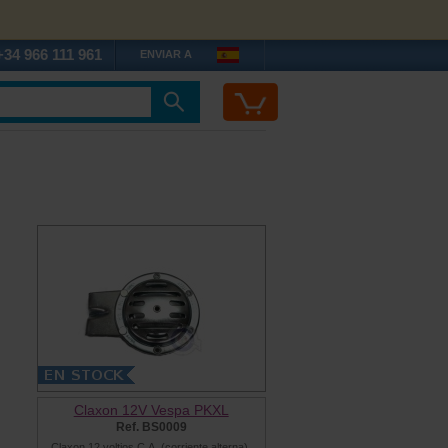
+34 966 111 961
ENVIAR A
Claxon 12V Vespa PKXL
Ref. BS0009
Claxon 12 voltios C.A. (corriente alterna),