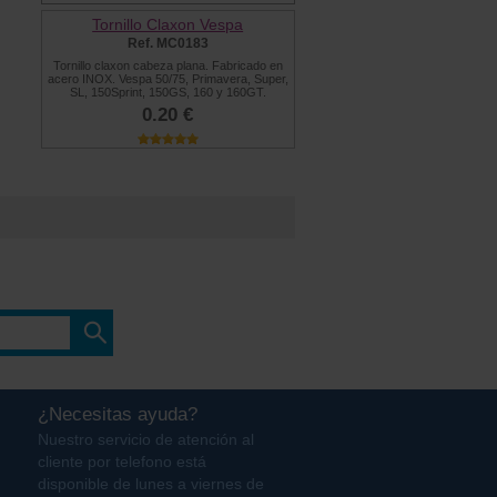
Tornillo Claxon Vespa
Ref. MC0183
Tornillo claxon cabeza plana. Fabricado en
acero INOX. Vespa 50/75, Primavera, Super,
SL, 150Sprint, 150GS, 160 y 160GT.
0.20 €
¿Necesitas ayuda?
Nuestro servicio de atención al
cliente por telefono está
disponible de lunes a viernes de