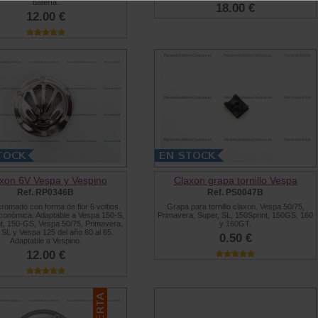
batería.
18.00 €
12.00 €
xon 6V Vespa y Vespino
Claxon grapa tornillo Vespa
Ref. RP0346B
Ref. PS0047B
romado con forma de flor 6 voltios.
Grapa para tornillo claxon. Vespa 50/75,
conómica. Adaptable a Vespa 150-S,
Primavera, Super, SL, 150Sprint, 150GS, 160
nt, 150-GS, Vespa 50/75, Primavera,
y 160GT.
 SL y Vespa 125 del año 60 al 65.
0.50 €
Adaptable a Vespino.
12.00 €