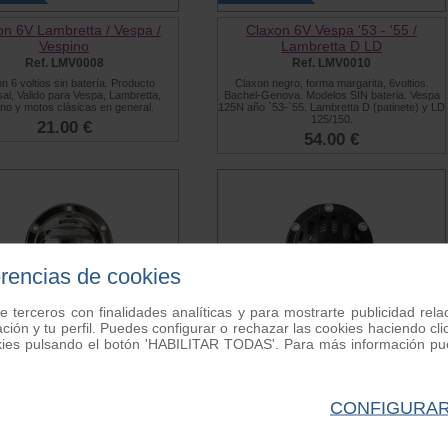
on 6V Lambretta / Vespa /
Claxon 6V Vespa '53 - '55 /
Vespino
Lambretta D LD
Ref. LMV0008
Ref. LMV0010
n 6 voltios sin batería. Producto
Claxon negro, forma margarita, 6voltios.
sal, Valido para Vespa, Lambretta,
Bachel-Genova. Modelos SIN bateria. Vespa
no y motos clásicas en general.
125N año `53-`55. Lambretta D (patinete) y LD
125/150.
21.00 €
54.00 €
erencias de cookies
e terceros con finalidades analíticas y para mostrarte publicidad rel
ación y tu perfil. Puedes configurar o rechazar las cookies haciendo
kies pulsando el botón 'HABILITAR TODAS'. Para más información pue
xon 6V Vespa y Vespino
Claxon 6V Vespa y Vespino
Ref. RP0213B
Ref. RP0746
 6 Voltios cromado. Estilo Milano.
Claxon 6 Voltios para modelos sin batería.
e a Vespa 150S, 150 Sprint, 150GS,
Modelo "GENOVA". Color negro. Adaptable a
CONFIGURA
/75, Primavera, Super, SL y Vespa
Vespa 150S, 150 Sprint, 150GS, Vespa 50/75,
año ´60 al ´65. Adaptable a Vespino.
Primavera, Super, SL y Vespa 125 del año ´60
 valido para otras motos de 6V SIN
al ´65. Adaptable a Vespino.