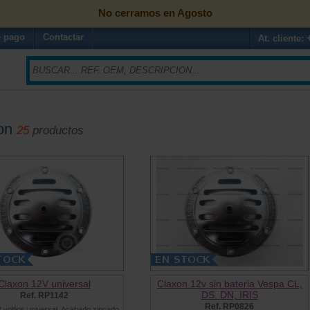
No cerramos en Agosto
 pago
Contactar
At. cliente:
on
25
productos
Claxon 12V universal
Claxon 12v sin bateria Vespa CL,
DS. DN, IRIS
Ref. RP1142
Ref. RP0826
 voltios universal. Acabado zincado.