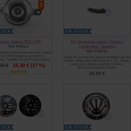
laxon Vespa PKS y PX
Kit remaches claxon Vespa /
Lambretta / Vespino
Ref. PO0117
Ref. PS0215
clusivo para montar en nariz original
espa PKS modelos con batería,
Juego de 6 remaches para el embellecedor del
do. También Vespa PX freno disco.
claxon. Valido para claxon de 6v y 12v. Vespa,
Lambretta, Vespino muchos modelos,
50 €
15.30 €
(17 %)
50/75/125/150/160/175/200.
16.20 €