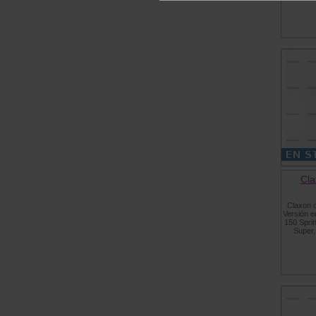
Cla
Claxon c
Versión e
150 Spri
Super,