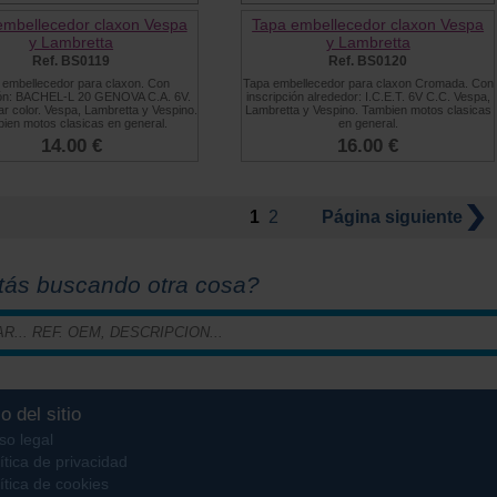
embellecedor claxon Vespa
Tapa embellecedor claxon Vespa
y Lambretta
y Lambretta
Ref. BS0119
Ref. BS0120
 embellecedor para claxon. Con
Tapa embellecedor para claxon Cromada. Con
ión: BACHEL-L 20 GENOVA C.A. 6V.
inscripción alrededor: I.C.E.T. 6V C.C. Vespa,
r color. Vespa, Lambretta y Vespino.
Lambretta y Vespino. Tambien motos clasicas
ien motos clasicas en general.
en general.
14.00 €
16.00 €
1
2
Página
siguiente
tás buscando otra cosa?
o del sitio
so legal
ítica de privacidad
ítica de cookies