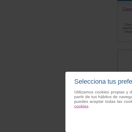
Clax
Claxo
univer
Vespi
Selecciona tus pref
Utilizamos cookies propias y d
partir de tus hábitos de naveg
puedes aceptar todas las coo
Cla
cookies
.
Claxon
Adaptabl
Vespa 50
125 del 
También