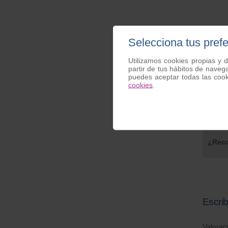
Opinio
Selecciona tus pref
Utilizamos cookies propias y d
Teton p
partir de tus hábitos de naveg
puedes aceptar todas las coo
Sandra
cookies
.
Valor
GENIA
¿Reco
Escrib
Valorac