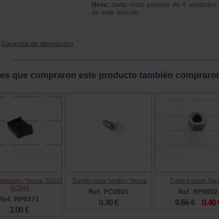
Nota:
cada moto precisa de 4 unidades
de este articulo.
Garantía de devolución
tes que compraron este producto también compraro
 deposito Vespa SOLO
Tornillo para bordon Vespa
Tuerca union llan
GOMA
Ref. PC0001
Ref. RP0002
Ref. RP0371
0.30 €
0.55 €
0.40 
3.00 €