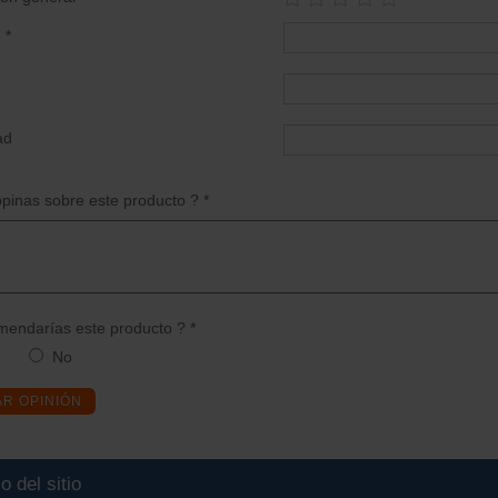
 *
ad
pinas sobre este producto ? *
endarías este producto ? *
No
AR OPINIÓN
o del sitio