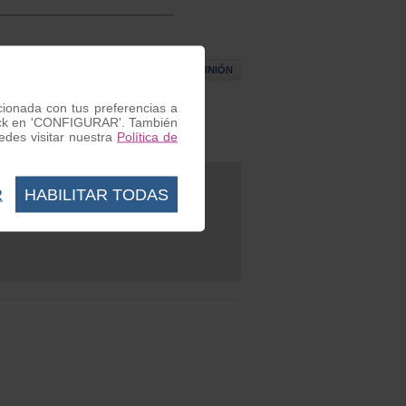
ESCRIBIR OPINIÓN
acionada con tus preferencias a
 click en 'CONFIGURAR'. También
des visitar nuestra
Política de
R
HABILITAR TODAS