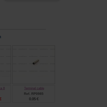
n
ta 8
Terminal cable
Ref. RP0985
€
0.05 €