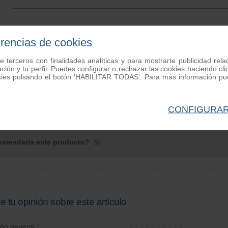
nes de clientes
erencias de cookies
e terceros con finalidades analíticas y para mostrarte publicidad rel
uerta carburador Vespa
1
opiniones
ación y tu perfil. Puedes configurar o rechazar las cookies haciendo
kies pulsando el botón 'HABILITAR TODAS'. Para más información pue
| de Valencia | Monday 10 de May de 2021
ación general:
CONFIGURA
L.
mendaría este producto?
Sí
e tu opinión sobre este artículo
ión general *