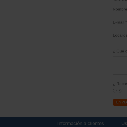
Nombre
E-mail *
Localid
¿ Qué o
¿ Recom
Sí
ENVI
Información a clientes
Us