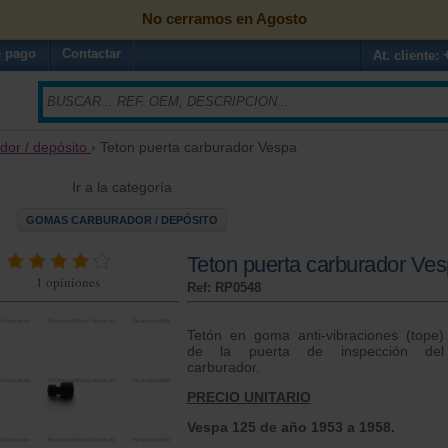
No cerramos en Agosto
 pago
Contactar
At. cliente:
or / depósito
› Teton puerta carburador Vespa
Ir a la categoría
GOMAS CARBURADOR / DEPÓSITO
Teton puerta carburador Ve
1
opiniones
Ref: RP0548
Tetón en goma anti-vibraciones (tope)
de la puerta de inspección del
carburador.
PRECIO UNITARIO
Vespa 125 de año 1953 a 1958.