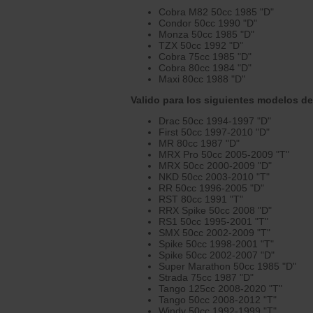
Cobra M82 50cc 1985 "D"
Condor 50cc 1990 "D"
Monza 50cc 1985 "D"
TZX 50cc 1992 "D"
Cobra 75cc 1985 "D"
Cobra 80cc 1984 "D"
Maxi 80cc 1988 "D"
Valido para los siguientes modelos de
Drac 50cc 1994-1997 "D"
First 50cc 1997-2010 "D"
MR 80cc 1987 "D"
MRX Pro 50cc 2005-2009 "T"
MRX 50cc 2000-2009 "D"
NKD 50cc 2003-2010 "T"
RR 50cc 1996-2005 "D"
RST 80cc 1991 "T"
RRX Spike 50cc 2008 "D"
RS1 50cc 1995-2001 "T"
SMX 50cc 2002-2009 "T"
Spike 50cc 1998-2001 "T"
Spike 50cc 2002-2007 "D"
Super Marathon 50cc 1985 "D"
Strada 75cc 1987 "D"
Tango 125cc 2008-2020 "T"
Tango 50cc 2008-2012 "T"
Windy 50cc 1992-1999 "T"