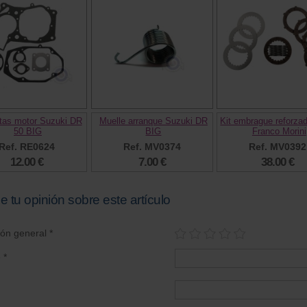
ntas motor Suzuki DR
Muelle arranque Suzuki DR
Kit embrague reforza
50 BIG
BIG
Franco Morini
Ref. RE0624
Ref. MV0374
Ref. MV0392
12.00 €
7.00 €
38.00 €
e tu opinión sobre este artículo
ión general *
 *