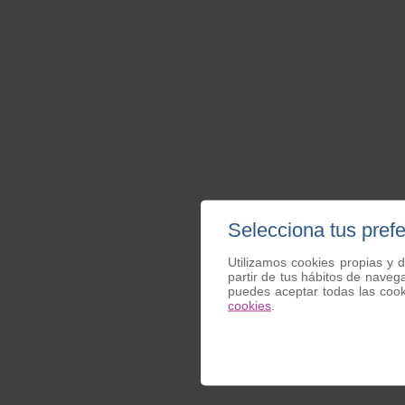
Selecciona tus pref
Utilizamos cookies propias y d
partir de tus hábitos de naveg
puedes aceptar todas las coo
cookies
.