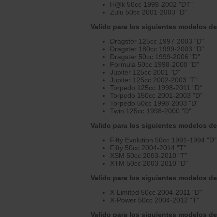
H@k 50cc 1999-2002 "DT"
Zulu 50cc 2001-2003 "D"
Valido para los siguientes modelos de I
Dragster 125cc 1997-2003 "D"
Dragster 180cc 1999-2003 "D"
Dragster 50cc 1999-2006 "D"
Formula 50cc 1998-2000 "D"
Jupiter 125cc 2001 "D"
Jupiter 125cc 2002-2003 "T"
Torpedo 125cc 1998-2011 "D"
Torpedo 150cc 2001-2003 "D"
Torpedo 50cc 1998-2003 "D"
Twin 125cc 1998-2000 "D"
Valido para los siguientes modelos de
Fifty Evolution 50cc 1991-1994 "D"
Fifty 50cc 2004-2014 "T"
XSM 50cc 2003-2010 "T"
XTM 50cc 2003-2010 "D"
Valido para los siguientes modelos d
X-Limited 50cc 2004-2011 "D"
X-Power 50cc 2004-2012 "T"
Valido para los siguientes modelos d