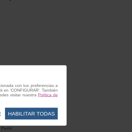
acionada con tus preferencias a
 click en 'CONFIGURAR'. También
des visitar nuestra
Política de
 Piaggio:
R
HABILITAR TODAS
e Puch: