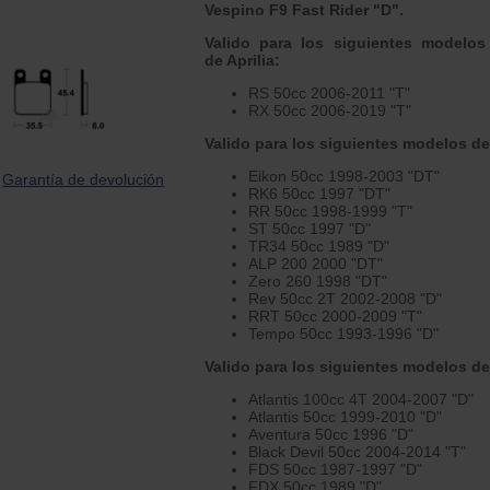
Vespino F9 Fast Rider "D".
Valido para los siguientes modelos
de Aprilia:
RS 50cc 2006-2011 "T"
RX 50cc 2006-2019 "T"
Valido para los siguientes modelos de
Eikon 50cc 1998-2003 "DT"
Garantía de devolución
RK6 50cc 1997 "DT"
RR 50cc 1998-1999 "T"
ST 50cc 1997 "D"
TR34 50cc 1989 "D"
ALP 200 2000 "DT"
Zero 260 1998 "DT"
Rev 50cc 2T 2002-2008 "D"
RRT 50cc 2000-2009 "T"
Tempo 50cc 1993-1996 "D"
Valido para los siguientes modelos de
Atlantis 100cc 4T 2004-2007 "D"
Atlantis 50cc 1999-2010 "D"
Aventura 50cc 1996 "D"
Black Devil 50cc 2004-2014 "T"
FDS 50cc 1987-1997 "D"
FDX 50cc 1989 "D"