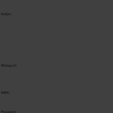
taljet:
 Malaguti:
e MBK:
e Peugeot: