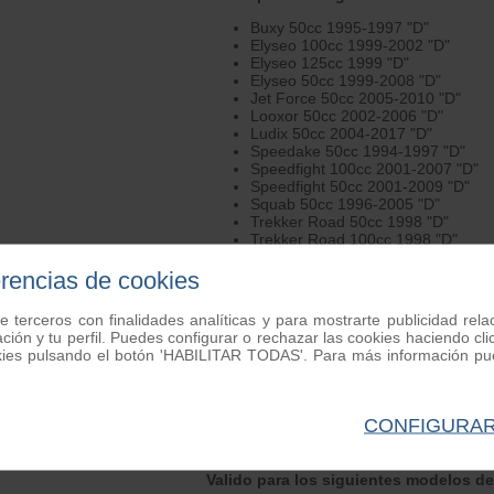
Buxy 50cc 1995-1997 "D"
Elyseo 100cc 1999-2002 "D"
Elyseo 125cc 1999 "D"
Elyseo 50cc 1999-2008 "D"
Jet Force 50cc 2005-2010 "D"
Looxor 50cc 2002-2006 "D"
Ludix 50cc 2004-2017 "D"
Speedake 50cc 1994-1997 "D"
Speedfight 100cc 2001-2007 "D"
Speedfight 50cc 2001-2009 "D"
Squab 50cc 1996-2005 "D"
Trekker Road 50cc 1998 "D"
Trekker Road 100cc 1998 "D"
Vivacity 100cc 2004-2006 "D"
Vivacity 50cc 2004-2007 "D"
erencias de cookies
XP6 50cc 2004-2011 "D"
XPS 125cc 2006-2007 "D"
e terceros con finalidades analíticas y para mostrarte publicidad rel
XPS 50cc 2003-2011 "T"
ación y tu perfil. Puedes configurar o rechazar las cookies haciendo
XR6 50cc 2002-2007 "T"
kies pulsando el botón 'HABILITAR TODAS'. Para más información pue
XR7 50cc 2008-2013 "T"
Valido para los siguientes modelos de
CONFIGURA
Diesis 100cc 2002-2003 "D"
Diesis 50cc 2002-2005 "D"
Valido para los siguientes modelos d