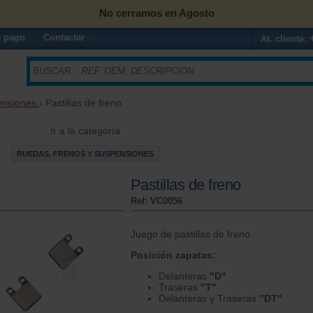
No cerramos en Agosto
 pago
Contactar
At. cliente:
ensiones
› Pastillas de freno
Ir a la categoría
RUEDAS, FRENOS Y SUSPENSIONES
Pastillas de freno
Ref: VC0056
Juego de pastillas de freno.
Posición zapatas:
Delanteras
"D"
Traseras
"T"
Delanteras y Traseras
"DT"