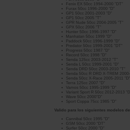
Fenix EX 50cc 1994-2000 "DT"
Furax 50cc 1996-2000 "D"
GP1 50cc 2001-2003 "D"
GP1 50cc 2005 "T"
GPR Nude 50cc 2004-2005 "T"
GPX 50cc 2006 "T"
Hunter 50cc 1996-1997 "D"
Manhatan 50cc 1999 "D"
Paddock 50cc 1996-1999 "D"
Predator 50cc 1999-2001 "DT"
Progress 50cc 1987 "D"
Record 50cc 1998 "D"
Senda 125cc 2003-2012 "T"
Senda L 50cc 1999-2001 "D"
Senda DRD 50cc 2003-2010 "T"
Senda 50cc R DRD X-TREM 2000-
Senda 50cc X-Race 2005-2011 "D
Terra 125cc 2007 "D"
Vamos 50cc 1995-1999 "D"
Variant Sport R 50cc 2012-2013 "D
Wave 50cc 2000"D"
Sport Coppa 75cc 1985 "D"
Valido para los siguientes modelos de
Cannibal 50cc 1995 "D"
GSM 50cc 2000 "DT"
Surfer 50cc 2000 "D"