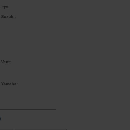
 "T"
 Suzuki:
 Vent:
e Yamaha:
n