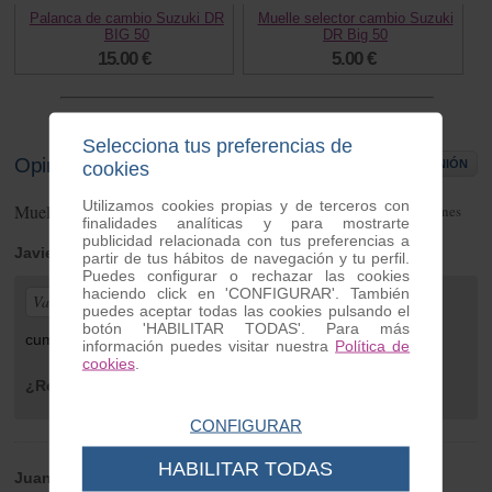
Palanca de cambio Suzuki DR
Muelle selector cambio Suzuki
BIG 50
DR Big 50
15.00 €
5.00 €
Selecciona tus preferencias de
Opiniones de clientes
ESCRIBIR OPINIÓN
cookies
Utilizamos cookies propias y de terceros con
Muelle arranque Suzuki DR BIG
3
opiniones
finalidades analíticas y para mostrarte
publicidad relacionada con tus preferencias a
Javier
| de MURCIA | Thursday 08 de August de 2024
partir de tus hábitos de navegación y tu perfil.
Puedes configurar o rechazar las cookies
haciendo click en 'CONFIGURAR'. También
Valoración general:
puedes aceptar todas las cookies pulsando el
botón 'HABILITAR TODAS'. Para más
cumple totalmente mis necesidades.
información puedes visitar nuestra
Política de
cookies
.
¿Recomendaría este producto?
Sí
CONFIGURAR
HABILITAR TODAS
Juan
| de Villablanca | Tuesday 09 de July de 2024