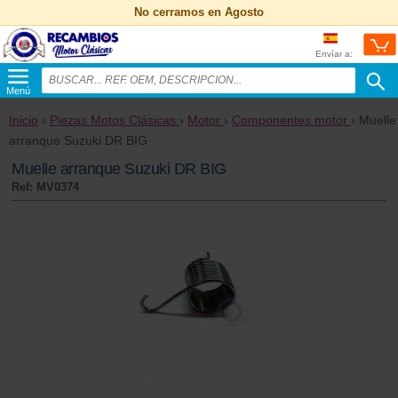
No cerramos en Agosto
Envíar a:
Menú
Inicio
›
Piezas Motos Clásicas
›
Motor
›
Componentes motor
› Muelle
arranque Suzuki DR BIG
Muelle arranque Suzuki DR BIG
Ref: MV0374