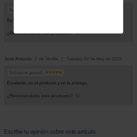
Valoración general:
Es lo q quería y my buena calidad!
¿Recomendaría este producto?
Sí
José Antonio
| de Sevilla | Tuesday 02 de May de 2023
Valoración general:
Excelente, en el producto y en la entrega.
¿Recomendaría este producto?
Sí
Escribe tu opinión sobre este artículo