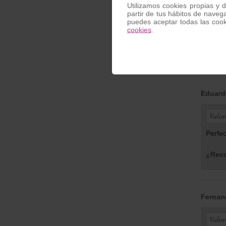
Utilizamos cookies propias y d
Valor
partir de tus hábitos de naveg
puedes aceptar todas las coo
cookies
.
Excele
¿Reco
Eduard
Valor
Perfec
¿Reco
Fernan
Valor