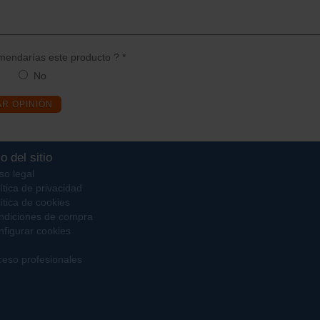
endarías este producto ? *
No
AR OPINIÓN
o del sitio
so legal
ítica de privacidad
ítica de cookies
ndiciones de compra
figurar cookies
eso profesionales