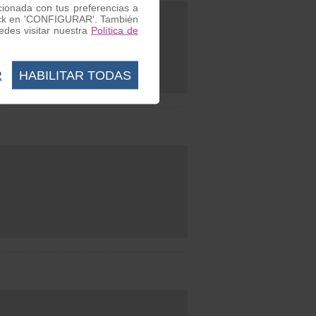
acionada con tus preferencias a
 click en 'CONFIGURAR'. También
des visitar nuestra
Política de
R
HABILITAR TODAS