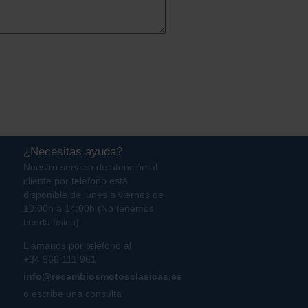
¿Necesitas ayuda?
Nuestro servicio de atención al
cliente por telefono está
disponible de lunes a viernes de
10:00h a 14:00h (No tenemos
tienda física).
Llámanos por teléfono al
+34 966 111 961
info@recambiosmotosclasicas.es
o escribe una consulta