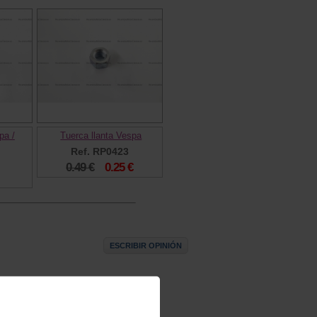
pa /
Tuerca llanta Vespa
Ref. RP0423
0.49 €
0.25 €
ESCRIBIR OPINIÓN