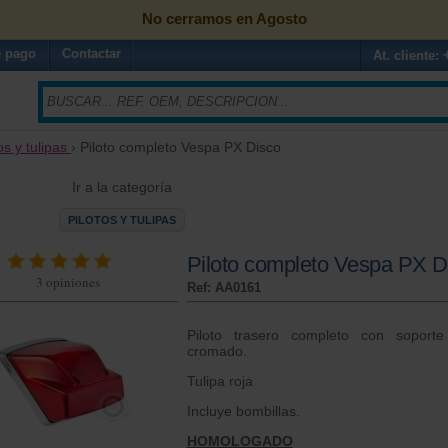
No cerramos en Agosto
 pago
Contactar
At. cliente:
os y tulipas
› Piloto completo Vespa PX Disco
Ir a la categoría
PILOTOS Y TULIPAS
Piloto completo Vespa PX D
3
opiniones
Ref: AA0161
Piloto trasero completo con soporte
cromado.
Tulipa roja
Incluye bombillas.
HOMOLOGADO