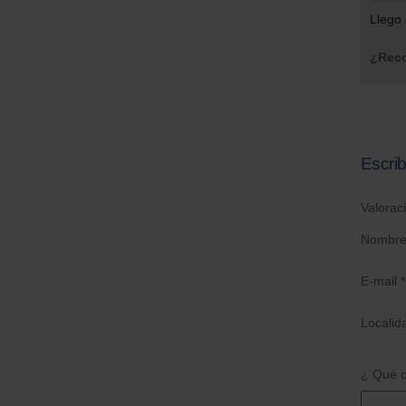
Llego 
¿Reco
Escrib
Valorac
Nombre
E-mail *
Localid
¿ Qué o