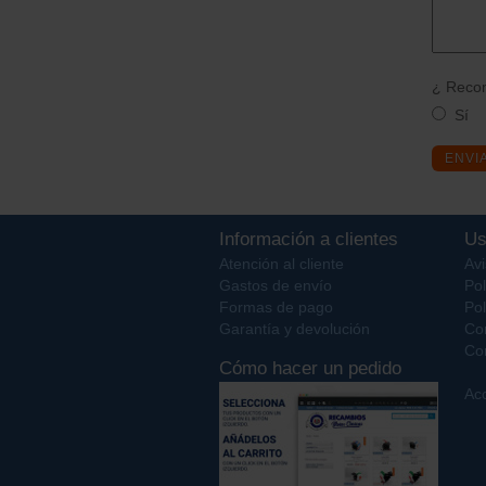
¿ Recom
Sí
ENVI
Información a clientes
Us
Atención al cliente
Avi
Gastos de envío
Pol
Formas de pago
Pol
Garantía y devolución
Co
Con
Cómo hacer un pedido
Acc