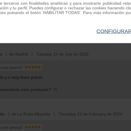
e terceros con finalidades analíticas y para mostrarte publicidad rel
ación general:
ación y tu perfil. Puedes configurar o rechazar las cookies haciendo
kies pulsando el botón 'HABILITAR TODAS'. Para más información pue
nte.
mendaría este producto?
Sí
CONFIGURA
o
| de Madrid | Tuesday 15 de July de 2025
ación general:
to y s muy buen precio
mendaría este producto?
Sí
do
| de La Roda Albacete | Thursday 22 de February de 2024
ación general: