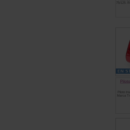
75/125. R
Pilot
Piloto tr
Marca Tr