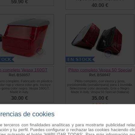
59.90 €
40.00 €
to completo Vespa 160GT
Piloto completo Vespa 50 Special
Ref. BS0057
Ref. BS0047
sero completo. Fabricado en plástico.
Piloto completo, con visera y junta,
olor rojo y visera color gris. Incluye
portabombilla (portalampara) para 1 bombilla.
e goma color negro. Vespa 160GT.
Seleccionar color deseado, Gris o Negro.
Made in Italy.
Made in Italy. Vespa 50 Special (Italiana)
30.00 €
35.00 €
erencias de cookies
e terceros con finalidades analíticas y para mostrarte publicidad rel
ación y tu perfil. Puedes configurar o rechazar las cookies haciendo
kies pulsando el botón 'HABILITAR TODAS'. Para más información pue