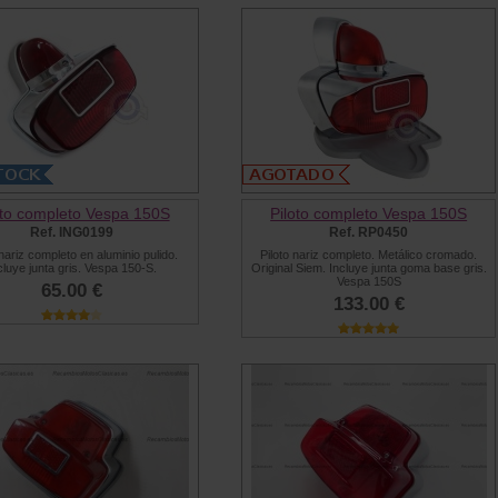
oto completo Vespa 150S
Piloto completo Vespa 150S
Ref. ING0199
Ref. RP0450
 nariz completo en aluminio pulido.
Piloto nariz completo. Metálico cromado.
cluye junta gris. Vespa 150-S.
Original Siem. Incluye junta goma base gris.
Vespa 150S
65.00 €
133.00 €