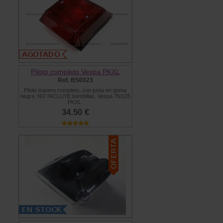
Piloto completo Vespa PKXL
Ref. BS0023
Piloto trasero completo, con junta en goma
negra, NO INCLUYE bombillas. Vespa 75/125
PKXL.
34.50 €