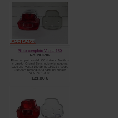
Piloto completo Vespa 150
Ref. ING0286
Piloto completo modelo CON visera. Metálico
cromado. Original Siem. Incluye junta goma
base gris. Vespa 150 Sprint, 150GS y Vespa
150S faro rectangular a partir del chasis:
Vi3502C-123501
121.00 €