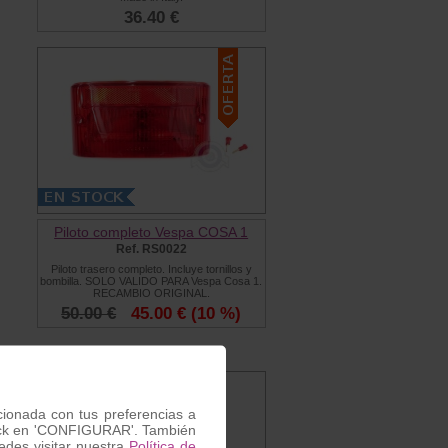
36.40 €
Piloto completo Vespa COSA 1
Ref. RS0022
Piloto trasero completo. Incluye tornillos y
bombilla. SOLO VALIDO PARA Vespa Cosa 1.
RECAMBIO ORIGINAL.
50.00 €
45.00 €
(10 %)
acionada con tus preferencias a
 click en 'CONFIGURAR'. También
des visitar nuestra
Política de