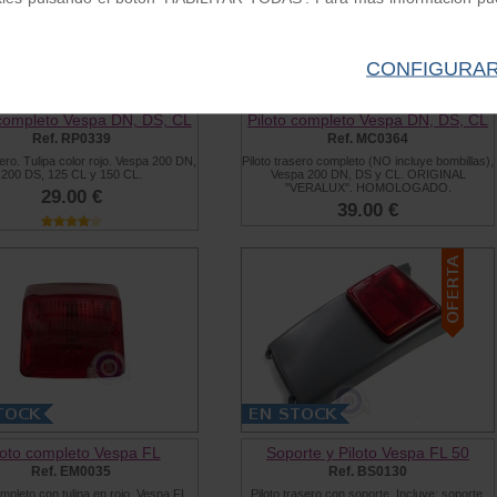
CONFIGURA
 completo Vespa DN, DS, CL
Piloto completo Vespa DN, DS, CL
Ref. RP0339
Ref. MC0364
sero. Tulipa color rojo. Vespa 200 DN,
Piloto trasero completo (NO incluye bombillas),
200 DS, 125 CL y 150 CL.
Vespa 200 DN, DS y CL. ORIGINAL
"VERALUX". HOMOLOGADO.
29.00 €
39.00 €
loto completo Vespa FL
Soporte y Piloto Vespa FL 50
Ref. EM0035
Ref. BS0130
ompleto con tulipa en rojo. Vespa FL
Piloto trasero con soporte. Incluye: soporte,