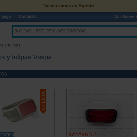
No cerramos en Agosto
 pago
Contactar
At. cliente:
os y tulipas
os y tulipas Vespa
TOS