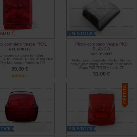
oto completo Vespa PKXL
Piloto completo Vespa PKS
BLANCO
Ref. PO0317
Ref. BS0097
oto trasero con porta bombillas.
ADO. Marca TRIOM. Vespa PKXL
Piloto trasero completo. Plástico blanco.
25 y Motovespa Plurimatic 125.
Incluye junta negra. Bombillas no incluidas.
Vespa PKS 75/125 y Junior 75.
59.00 €
31.00 €