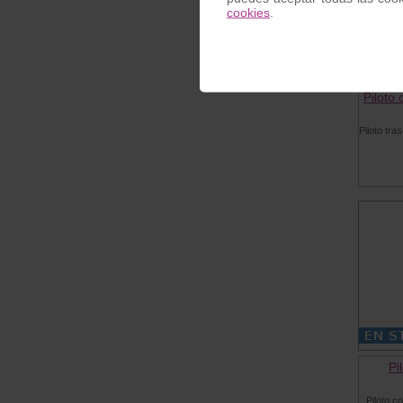
cookies
.
Piloto
Piloto tra
Pi
Piloto c