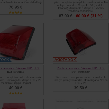
ecambio de importación calidad baja.
piloto completo, junta piloto, tornillos tulipa. No
incluye bombillas. Vespa FL 50 (modelos
76.95 €
italianos). Adaptable a Vespa FL 75/125
(modelos españoles).
87.00 €
60.00 €
(31 %)
o completo Vespa IRIS, PX
Piloto completo Vespa IRIS, PX
Ref. PO0042
Ref. ING0402
asero completo con luz de matricula.
Piloto trasero completo con luz de matricula.
iom. Homologado. Vespa IRIS y PX.
Incluye junta y bombillas. Homologado. Vespa
Recambio Piaggio Original.
IRIS y PX
49.00 €
39.50 €