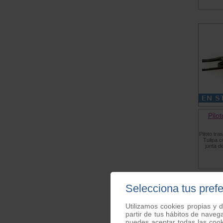
Pilo
Piloto tra
Tulipa c
junta d
Selecciona tus pref
Utilizamos cookies propias y d
partir de tus hábitos de naveg
puedes aceptar todas las coo