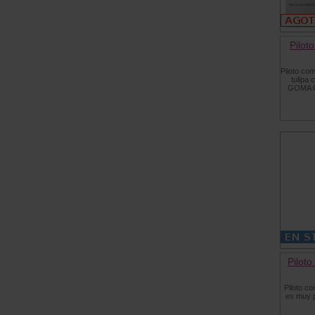
Pilot
Piloto co
tulipa
GOMA G
Piloto
Piloto co
es muy p