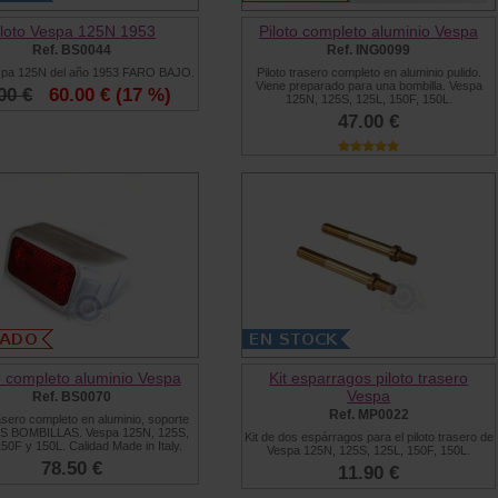
iloto Vespa 125N 1953
Piloto completo aluminio Vespa
Ref. BS0044
Ref. ING0099
espa 125N del año 1953 FARO BAJO.
Piloto trasero completo en aluminio pulido.
Viene preparado para una bombilla. Vespa
00 €
60.00 €
(17 %)
125N, 125S, 125L, 150F, 150L.
47.00 €
o completo aluminio Vespa
Kit esparragos piloto trasero
Vespa
Ref. BS0070
Ref. MP0022
rasero completo en aluminio, soporte
S BOMBILLAS. Vespa 125N, 125S,
Kit de dos espárragos para el piloto trasero de
50F y 150L. Calidad Made in Italy.
Vespa 125N, 125S, 125L, 150F, 150L.
78.50 €
11.90 €