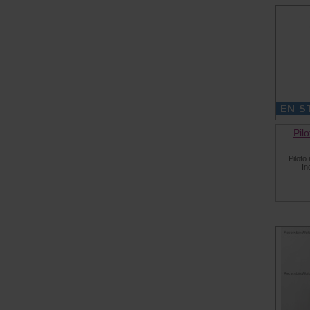
Pil
Piloto
In