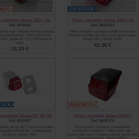
o completo Vespa 160 y SL
Piloto completo Vespa 160 y SL
Ref. RP0880
Ref. ING0343
mpleto, base metalica hierro cromado,
Piloto completo con base metálica cromada.
 con catadioptrico, CON JUNTA EN
Incluye bombillas de 12V y junta goma negra.
RIS. Vespa SL 125 y 160 primera
Vespa 160 y Vespa 125SL
serie.
62.30 €
51.20 €
 completo Vespa 50 '65-'66
Piloto completo Vespa 160GT
Ref. BS0087
Ref. ING0378
mpleto Vespa 50 1ª serie (este piloto
Piloto trasero completo. Homologado.
equeño) año 65-66, 3 velocidades,
Fabricado en plástico. Tulipa color rojo y
prefijo nr. chasis : 06C.
visera color negro. Incluye junta de goma color
negro y lamparas. Vespa 160GT.