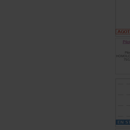
Pil
Pil
HOMOLOG
75/1