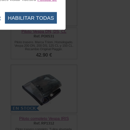
R
HABILITAR TODAS
Piloto Vespa DN, DS, CL
Ref. PO0531
Piloto trasero. Marca Triom. Homologado.
Vespa 200 DN, 200 DS, 125 CL y 150 CL.
Recambio Original Piaggio.
42.90 €
Piloto completo Vespa IRIS
Ref. RP1312
Piloto trasero completo. Tulipa ahumada.