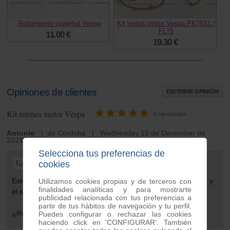
Rodamiento cigüeñal Vespa
Kit juntas motor Vespa PK75XL /
FL75
11.00 €
19.30 €
Opiniones de clientes
ESCRIBIR OPINIÓN
Kit retenes motor Vespa
4
opiniones
Antonio
| de Cordoba | Wednesday 15 de December de
2021
Selecciona tus preferencias de
Valoración general:
cookies
Estoy muy contento con la rapidez de la atención prestada y
Utilizamos cookies propias y de terceros con
finalidades analíticas y para mostrarte
él servicio bueno.
publicidad relacionada con tus preferencias a
partir de tus hábitos de navegación y tu perfil.
¿Recomendaría este producto?
Sí
Puedes configurar o rechazar las cookies
haciendo click en 'CONFIGURAR'. También