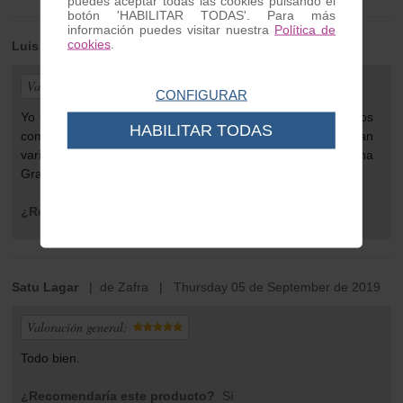
puedes aceptar todas las cookies pulsando el
botón 'HABILITAR TODAS'. Para más
información puedes visitar nuestra
Política de
cookies
.
Luis
| de Pontevedra | Tuesday 04 de May de 2021
Valoración general:
CONFIGURAR
Yo tengo buena opinión , van ya unas 12 o 14 veces que os
HABILITAR TODAS
compro y sin problema, creo que hay artículos con gran
variedad, bien explicado y cómodo de ver en la página
Gracias.
¿Recomendaría este producto?
Sí
Satu Lagar
| de Zafra | Thursday 05 de September de 2019
Valoración general:
Todo bien.
¿Recomendaría este producto?
Sí