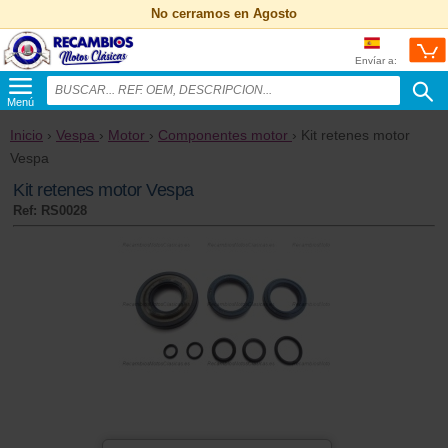
No cerramos en Agosto
Envíar a:
Menú
Inicio
›
Vespa
›
Motor
›
Componentes motor
› Kit retenes motor
Vespa
Kit retenes motor Vespa
Ref: RS0028