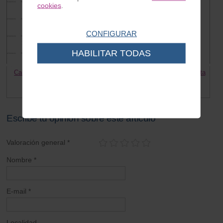
cookies
.
CONFIGURAR
HABILITAR TODAS
Caballete Lambretta D/LD KIT
Goma tope caballete lambretta
EJE
LD, D
15.00 €
4.30 €
Escribe tu opinión sobre este artículo
Valoración general *
Nombre *
E-mail *
Localidad