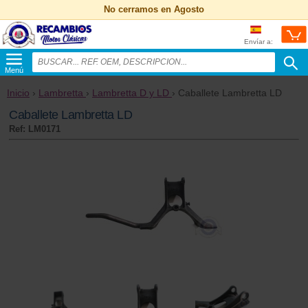
No cerramos en Agosto
Envíar a:
Menú
Inicio
›
Lambretta
›
Lambretta D y LD
› Caballete Lambretta LD
Caballete Lambretta LD
Ref: LM0171