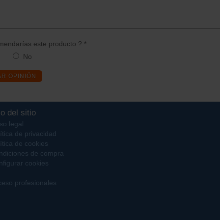
endarías este producto ? *
No
AR OPINIÓN
o del sitio
so legal
ítica de privacidad
ítica de cookies
ndiciones de compra
figurar cookies
eso profesionales