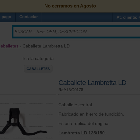
No cerramos en Agosto
 pago
Contactar
At. cliente:
aballetes
› Caballete Lambretta LD
Ir a la categoría
CABALLETES
Caballete Lambretta LD
Ref: ING0178
Caballete central.
Fabricado en hierro de fundición.
Es una replica del original.
Lambretta LD 125/150.