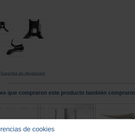
Garantía de devolución
tes que compraron este producto también compraro
erencias de cookies