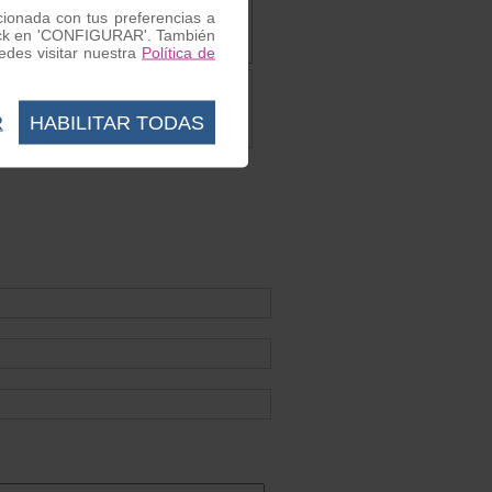
acionada con tus preferencias a
 click en 'CONFIGURAR'. También
des visitar nuestra
Política de
bretta
Escudo frontal Lambretta LD
Ref. LI0018
R
HABILITAR TODAS
19.40 €