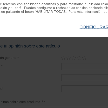
e terceros con finalidades analíticas y para mostrarte publicidad rel
ación y tu perfil. Puedes configurar o rechazar las cookies haciendo
kies pulsando el botón 'HABILITAR TODAS'. Para más información pue
 caballete Lambretta
Caballete Lambretta D/LD KIT
Juego manetas Lam
LD / D
EJE
D/LD
CONFIGURA
Ref. LM0119
Ref. LM0123
Ref. LM0068
11.60 €
15.00 €
33.00 €
e tu opinión sobre este artículo
ión general *
 *
ad
pinas sobre este producto ? *