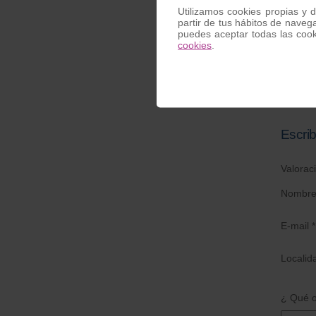
Utilizamos cookies propias y d
partir de tus hábitos de naveg
puedes aceptar todas las coo
cookies
.
Muelle
Escrib
Valorac
Nombre
E-mail *
Localid
¿ Qué o