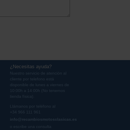
¿Necesitas ayuda?
Nuestro servicio de atención al
cliente por telefono está
disponible de lunes a viernes de
10:00h a 14:00h (No tenemos
tienda física).
Llámanos por teléfono al
+34 966 111 961
info@recambiosmotosclasicas.es
o escribe una consulta