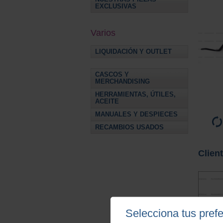
EXCLUSIVAS
Varios
LIQUIDACIÓN Y OUTLET
CASCOS Y
MERCHANDISING
HERRAMIENTAS, ÚTILES,
ACEITE
MANUALES Y DESPIECES
RECAMBIOS USADOS
Clien
Selecciona tus pref