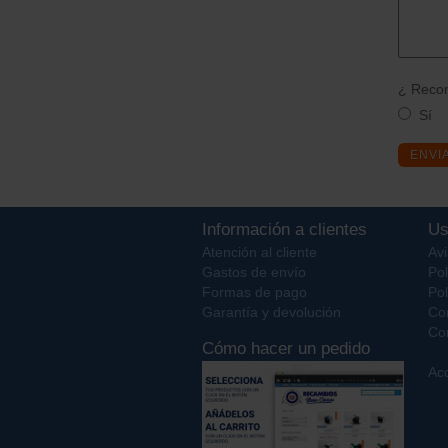
¿ Recom
Sí
ENVI
Información a clientes
Us
Atención al cliente
Avi
Gastos de envío
Pol
Formas de pago
Pol
Garantía y devolución
Co
Con
Cómo hacer un pedido
Acc