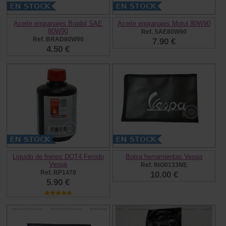
Aceite engranajes Bradol SAE
Aceite engranajes Motul 80W90
80W90
Ref. SAE80W90
Ref. BRAD80W90
7.90 €
4.50 €
Liquido de frenos DOT4 Ferodo
Bolsa herramientas Vespa
Vespa
Ref. ING0133NE
Ref. RP1478
10.00 €
5.90 €