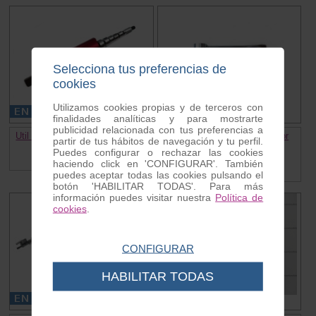
Selecciona tus preferencias de
cookies
Utilizamos cookies propias y de terceros con
finalidades analíticas y para mostrarte
publicidad relacionada con tus preferencias a
Util montaje y desmontaje bulon
Llave bujia con destornillador
partir de tus hábitos de navegación y tu perfil.
Ref. RP1608
Ref. VC0042
Puedes configurar o rechazar las cookies
95.00 €
4.95 €
haciendo click en 'CONFIGURAR'. También
puedes aceptar todas las cookies pulsando el
botón 'HABILITAR TODAS'. Para más
información puedes visitar nuestra
Política de
cookies
.
CONFIGURAR
HABILITAR TODAS