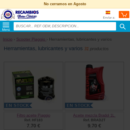
No cerramos en Agosto
Envíar a:
Menú
Inicio
›
Scooter Piaggio
› Herramientas, lubricantes y varios
Herramientas, lubricantes y varios
31
productos
Filtro aceite Piaggio
Aceite mezcla Bradol 1L.
Ref. HF183
Ref. BRAD2T
7.70 €
9.70 €