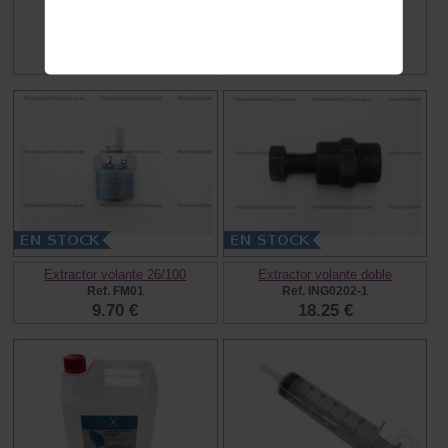
Deposito Auxiliar UTIL
Extractor volante 22/150
Ref. RP1015
Ref. FM24
12.00 €
7.00 €
Extractor volante 26/100
Extractor volante doble
Ref. FM01
Ref. ING0202-1
9.70 €
18.25 €