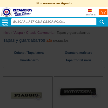
No cerramos en Agosto
Envíar a:
Menú
Inicio
›
Vespa
›
Chasis Carroceria
› Tapas y guardabarros
Tapas y guardabarros
318
productos
Cofano / Tapa lateral
Guantera maletero
Guardabarro
Tapa frontal nariz