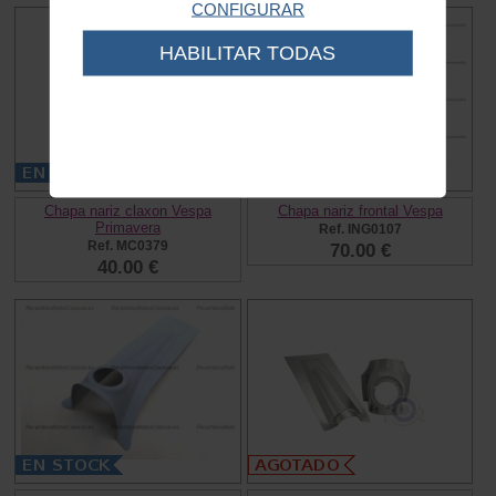
CONFIGURAR
HABILITAR TODAS
Chapa nariz claxon Vespa
Chapa nariz frontal Vespa
Primavera
Ref. ING0107
Ref. MC0379
70.00 €
40.00 €