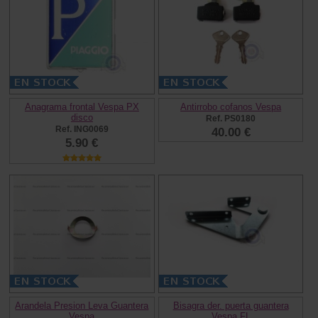
Anagrama frontal Vespa PX
Antirrobo cofanos Vespa
disco
Ref. PS0180
Ref. ING0069
40.00 €
5.90 €
Arandela Presion Leva Guantera
Bisagra der. puerta guantera
Vespa
Vespa FL