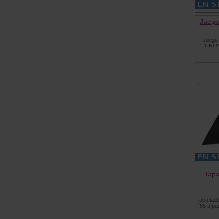
Juego
Juego 
CROMA
Tapa
Tapa lado
´65 a pa