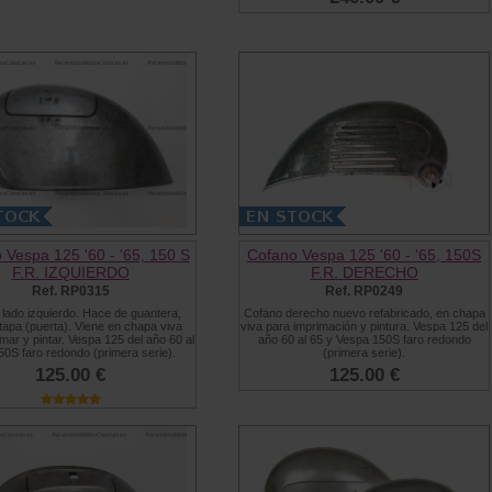
 Vespa 125 '60 - '65, 150 S
Cofano Vespa 125 '60 - '65, 150S
F.R. IZQUIERDO
F.R. DERECHO
Ref. RP0315
Ref. RP0249
lado izquierdo. Hace de guantera,
Cofano derecho nuevo refabricado, en chapa
 tapa (puerta). Viene en chapa viva
viva para imprimación y pintura. Vespa 125 del
mar y pintar. Vespa 125 del año 60 al
año 60 al 65 y Vespa 150S faro redondo
50S faro redondo (primera serie).
(primera serie).
125.00 €
125.00 €