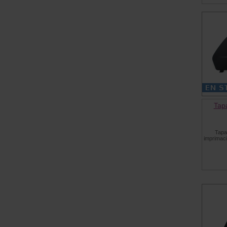
Tap
Tapa
imprimaci