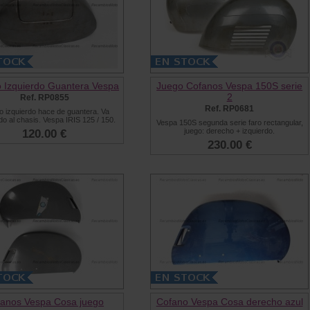
 Izquierdo Guantera Vespa
Juego Cofanos Vespa 150S serie
2
Ref. RP0855
Ref. RP0681
o izquierdo hace de guantera. Va
ado al chasis. Vespa IRIS 125 / 150.
Vespa 150S segunda serie faro rectangular,
juego: derecho + izquierdo.
120.00 €
230.00 €
anos Vespa Cosa juego
Cofano Vespa Cosa derecho azul