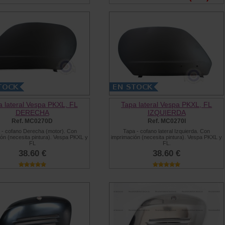
a lateral Vespa PKXL, FL
Tapa lateral Vespa PKXL, FL
DERECHA
IZQUIERDA
Ref. MC0270D
Ref. MC0270I
 - cofano Derecha (motor). Con
Tapa - cofano lateral Izquierda. Con
ón (necesita pintura). Vespa PKXL y
imprimación (necesita pintura). Vespa PKXL y
FL
FL.
38.60 €
38.60 €