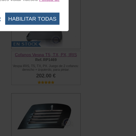
R
HABILITAR TODAS
Cofanos Vespa T5, TX, PX, IRIS
Ref. RP1469
Vespa IRIS, T5, TX, PX. Juego de 2 cofanos:
derecho + izquierdo, para pintar.
202.00 €