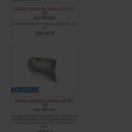
Cofano Izquierdo Vespa 125 '53 -
'58
Ref. RP0565
Cofano lado izquierdo. Vespa 125 de año ´53 a
´58.
155.90 €
Puerta guantera Vespa 125 '60-
'65
Ref. RP0714
Tapa guantera lateral (cofano) con orificio para
cerradura con llave. En chapa viva para pintar.
Vespa 125 del año '60 al '65, 150S primera
serie.