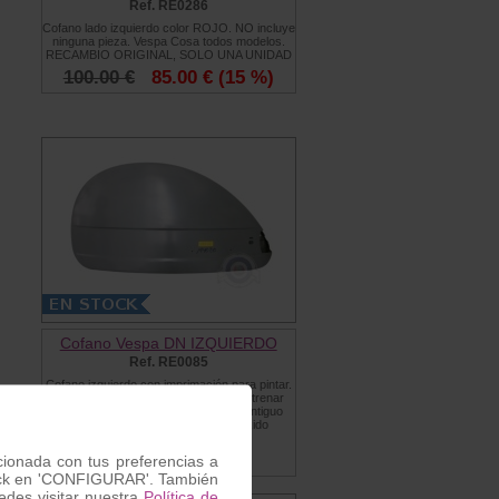
Ref. RE0286
Cofano lado izquierdo color ROJO. NO incluye
ninguna pieza. Vespa Cosa todos modelos.
RECAMBIO ORIGINAL, SOLO UNA UNIDAD
100.00 €
85.00 €
(15 %)
Cofano Vespa DN IZQUIERDO
Ref. RE0085
Cofano izquierdo con imprimación para pintar.
Vespa 200DN. Recambio nuevo a estrenar
original Motovespa, procedente un antiguo
stock, puede presentar algo de oxido
superficial ó algún roce
120.00 €
acionada con tus preferencias a
 click en 'CONFIGURAR'. También
des visitar nuestra
Política de