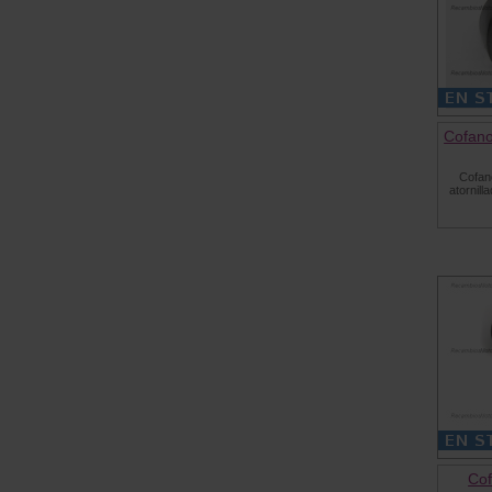
Cofano
Cofan
atornill
Cof