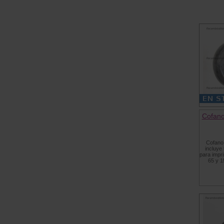
Cofano
Cofano 
incluye
para impri
65 y 1