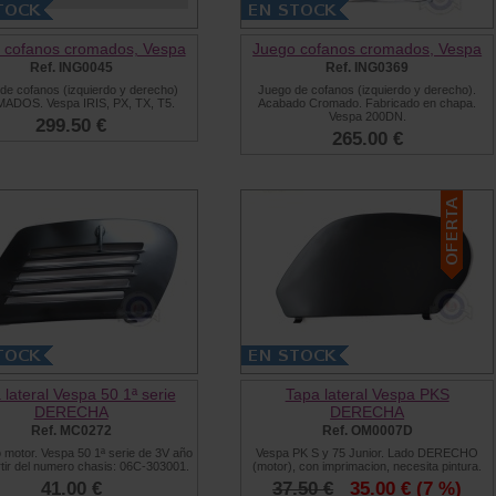
 cofanos cromados, Vespa
Juego cofanos cromados, Vespa
Ref. ING0045
Ref. ING0369
de cofanos (izquierdo y derecho)
Juego de cofanos (izquierdo y derecho).
DOS. Vespa IRIS, PX, TX, T5.
Acabado Cromado. Fabricado en chapa.
Vespa 200DN.
299.50 €
265.00 €
 lateral Vespa 50 1ª serie
Tapa lateral Vespa PKS
DERECHA
DERECHA
Ref. MC0272
Ref. OM0007D
 motor. Vespa 50 1ª serie de 3V año
Vespa PK S y 75 Junior. Lado DERECHO
rtir del numero chasis: 06C-303001.
(motor), con imprimacion, necesita pintura.
41.00 €
37.50 €
35.00 €
(7 %)