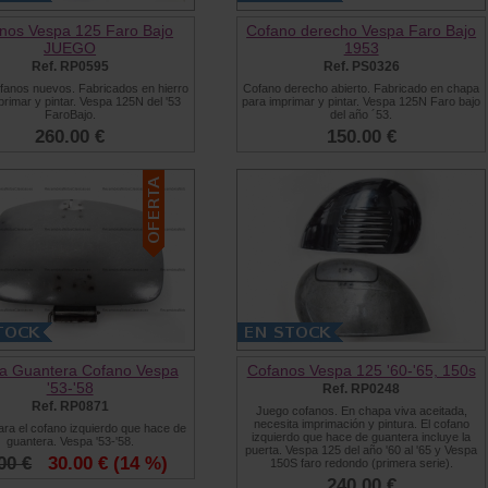
nos Vespa 125 Faro Bajo
Cofano derecho Vespa Faro Bajo
JUEGO
1953
Ref. RP0595
Ref. PS0326
fanos nuevos. Fabricados en hierro
Cofano derecho abierto. Fabricado en chapa
primar y pintar. Vespa 125N del '53
para imprimar y pintar. Vespa 125N Faro bajo
FaroBajo.
del año ´53.
260.00 €
150.00 €
ta Guantera Cofano Vespa
Cofanos Vespa 125 '60-'65, 150s
'53-'58
Ref. RP0248
Ref. RP0871
Juego cofanos. En chapa viva aceitada,
necesita imprimación y pintura. El cofano
ara el cofano izquierdo que hace de
izquierdo que hace de guantera incluye la
guantera. Vespa '53-'58.
puerta. Vespa 125 del año '60 al '65 y Vespa
00 €
30.00 €
(14 %)
150S faro redondo (primera serie).
240.00 €