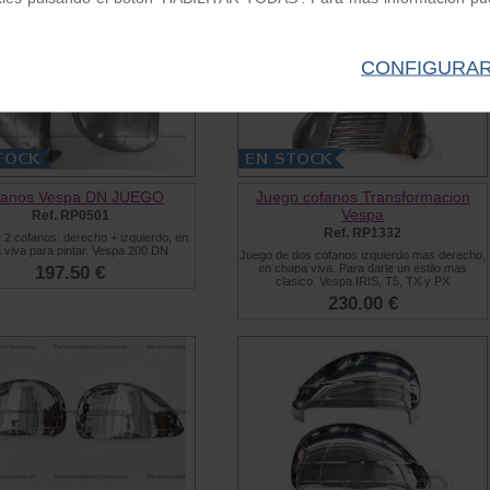
CONFIGURA
fanos Vespa DN JUEGO
Juego cofanos Transformacion
Vespa
Ref. RP0501
Ref. RP1332
 2 cofanos: derecho + izquierdo, en
 viva para pintar. Vespa 200 DN.
Juego de dos cofanos izquierdo mas derecho,
en chapa viva. Para darle un estilo mas
197.50 €
clasico. Vespa IRIS, T5, TX y PX
230.00 €