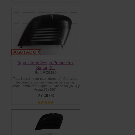
Tapa lateral Vespa Primavera,
Super, SL
Ref. MC0130
Tapa lateral motor (lado derecho). Cerradura
de palanca, con imprimación para pintar.
Vespa Primavera, Super, SL, Vespa 50 (07C) y
Vespa 75 (08C).
27.40 €