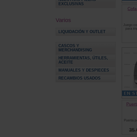
EXCLUSIVAS
Cofa
Varios
Juego co
para im
LIQUIDACIÓN Y OUTLET
CASCOS Y
MERCHANDISING
HERRAMIENTAS, ÚTILES,
ACEITE
MANUALES Y DESPIECES
RECAMBIOS USADOS
Puer
Puerta p
35.