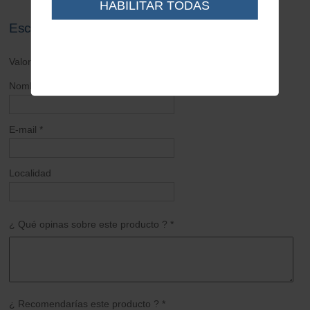
HABILITAR TODAS
Escribe tu opinión sobre este artículo
Valoración general *
Nombre *
E-mail *
Localidad
¿ Qué opinas sobre este producto ? *
¿ Recomendarías este producto ? *