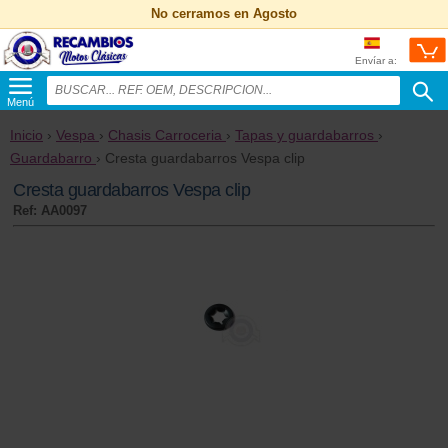
No cerramos en Agosto
Envíar a:
Menú
Inicio
›
Vespa
›
Chasis Carroceria
›
Tapas y guardabarros
›
Guardabarro
› Cresta guardabarros Vespa clip
Cresta guardabarros Vespa clip
Ref: AA0097