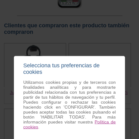
Clientes que compraron este producto también
compraron
Selecciona tus preferencias de
cookies
Utilizamos cookies propias y de terceros con
finalidades analíticas y para mostrarte
publicidad relacionada con tus preferencias a
Juego bombines Vespa PKS
Pulsador guantera Vespa PKS
partir de tus hábitos de navegación y tu perfil.
25.80 €
6.50 €
6.00 €
Puedes configurar o rechazar las cookies
haciendo click en 'CONFIGURAR'. También
puedes aceptar todas las cookies pulsando el
botón 'HABILITAR TODAS'. Para más
información puedes visitar nuestra
Política de
cookies
.