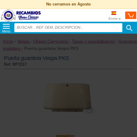
No cerramos en Agosto
Envíar a:
Menú
Inicio
›
Vespa
›
Chasis Carroceria
›
Tapas y guardabarros
›
Guantera
maletero
› Puerta guantera Vespa PKS
Puerta guantera Vespa PKS
Ref: RP1517