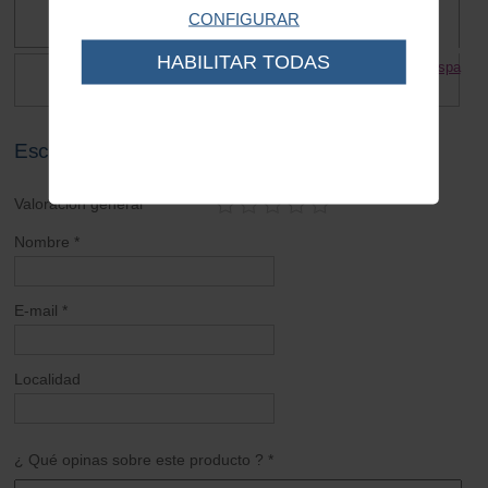
CONFIGURAR
HABILITAR TODAS
Placa Cerradura Vespa
Taco goma puerta guantera Vespa
5.50 €
4.50 €
3.15 €
Escribe tu opinión sobre este artículo
Valoración general *
Nombre *
E-mail *
Localidad
¿ Qué opinas sobre este producto ? *