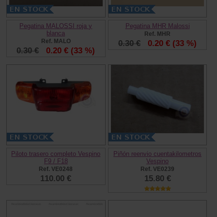
Pegatina MALOSSI roja y
Pegatina MHR Malossi
blanca
Ref. MHR
Ref. MALO
0.30 €
0.20 €
(33 %)
0.30 €
0.20 €
(33 %)
Piloto trasero completo Vespino
Piñón reenvio cuentakilometros
F9 / F18
Vespino
Ref. VE0248
Ref. VE0239
110.00 €
15.80 €