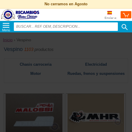
No cerramos en Agosto
Envíar a:
Menú
Inicio
› Vespino
Vespino
1103
productos
Chasis carroceria
Electricidad
Motor
Ruedas, frenos y suspensiones