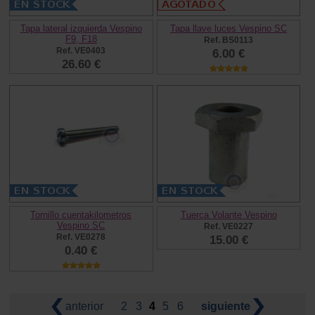
Tapa lateral izquierda Vespino
Tapa llave luces Vespino SC
F9, F18
Ref. BS0113
Ref. VE0403
6.00 €
26.60 €
Tornillo cuentakilometros
Tuerca Volante Vespino
Vespino SC
Ref. VE0227
Ref. VE0278
15.00 €
0.40 €
anterior
2
3
4
5
6
siguiente