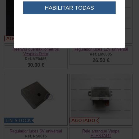
HABILITAR TODAS
Reenvio cuentakilometros
Regulador luces 12V universal
Vespino Delta
Ref. EM0005
Ref. VE0485
26.50 €
30.00 €
Regulador luces 6V universal
Rele arranque Vespa
ELESTART
Ref. RS0015