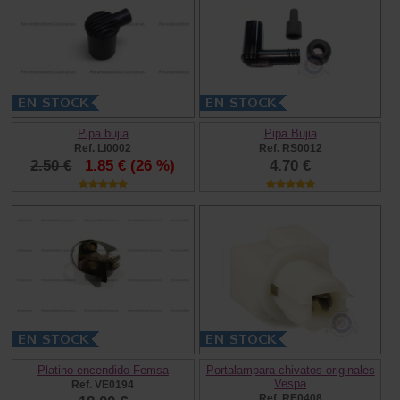
Pipa bujia
Pipa Bujia
Ref. LI0002
Ref. RS0012
2.50 €
1.85 €
(26 %)
4.70 €
Platino encendido Femsa
Portalampara chivatos originales
Vespa
Ref. VE0194
Ref. RE0408