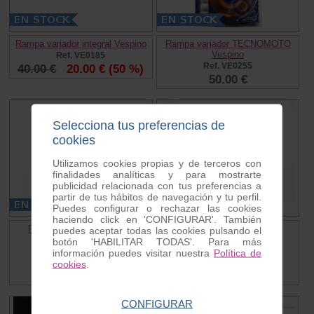
Rampa variador integral Vespino
Rampa variador TECNOMOTO
Vespino
Ref. VE0185
Ref. VE0255
40.00 €
20.00 €
(50 %)
50.00 €
Selecciona tus preferencias de
cookies
Utilizamos cookies propias y de terceros con
finalidades analíticas y para mostrarte
publicidad relacionada con tus preferencias a
partir de tus hábitos de navegación y tu perfil.
Puedes configurar o rechazar las cookies
haciendo click en 'CONFIGURAR'. También
Reenvio cuentakilometros
Reenvio cuentakilometros
puedes aceptar todas las cookies pulsando el
Vespino
Vespino
botón 'HABILITAR TODAS'. Para más
Ref. VE0303
Ref. VE0304
información puedes visitar nuestra
Política de
44.80 €
44.80 €
cookies
.
CONFIGURAR