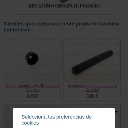
Clientes que compraron este producto también
compraron
Medio Casquillo Rodillo Variador
Goma proteccion guardabarro
Vespino
Vespino
0.45 €
3.00 €
Selecciona tus preferencias de
cookies