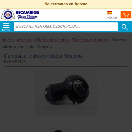
No cerramos en Agosto
Envíar a:
Menú
Inicio
›
Vespino
›
Chasis carroceria
›
Plasticos carroceria
› Carcasa
cilindro-ventilador Vespino
Carcasa cilindro-ventilador Vespino
Ref: VE0123