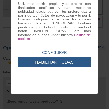
Utilizamos cookies propias y de terceros con
finalidades analíticas y para mostrarte
publicidad relacionada con tus preferencias a
partir de tus hábitos de navegación y tu perfil.
Junta escape Vespino
Cable cuentakilometros Vespino
Puedes configurar o rechazar las cookies
haciendo click en 'CONFIGURAR'. También
1.80 €
10.00 €
puedes aceptar todas las cookies pulsando el
botón 'HABILITAR TODAS'. Para más
información puedes visitar nuestra
Política de
cookies
.
Opiniones de clientes
ESCRIBIR OPINIÓN
CONFIGURAR
Carcasa cilindro-ventilador Vespino
HABILITAR TODAS
1
opiniones
kike
| de Gipuzkoa | Wednesday 05 de June de 2024
Valoración general:
Perfecto para mis necesidades y rápida la entrega.
¿Recomendaría este producto?
Sí