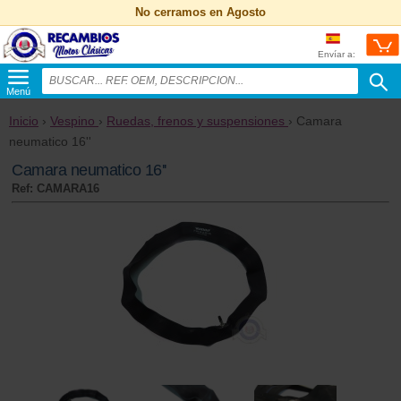
No cerramos en Agosto
Envíar a:
Menú
Inicio
›
Vespino
›
Ruedas, frenos y suspensiones
› Camara
neumatico 16''
Camara neumatico 16''
Ref: CAMARA16