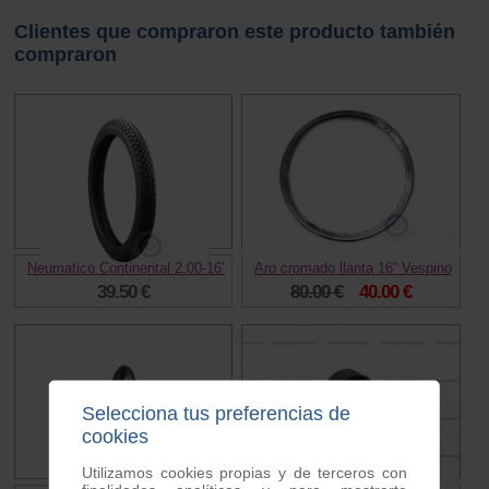
Clientes que compraron este producto también
compraron
Neumatico Continental 2.00-16’
Aro cromado llanta 16” Vespino
39.50 €
80.00 €
40.00 €
Selecciona tus preferencias de
cookies
Utilizamos cookies propias y de terceros con