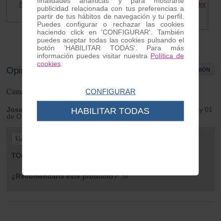
finalidades analíticas y para mostrarte
Neumatico MITAS 2.25-16
Medio Casquillo Rodillo Variador
publicidad relacionada con tus preferencias a
Vespino
30.00 €
partir de tus hábitos de navegación y tu perfil.
0.45 €
Puedes configurar o rechazar las cookies
haciendo click en 'CONFIGURAR'. También
puedes aceptar todas las cookies pulsando el
botón 'HABILITAR TODAS'. Para más
información puedes visitar nuestra
Política de
cookies
.
Opiniones de clientes
ESCRIBIR OPINIÓN
Camara neumatico 16''
1
opiniones
CONFIGURAR
Jose Albacete
| de La Palma de Cervello (BCN) | Monday 01
HABILITAR TODAS
de October de 2018
Valoración general:
TOdo perfecto, justo lo que queria.
¿Recomendaría este producto?
Sí