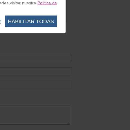
des visitar nuestra
Política de
Vespa/Lambretta
Ref. VC168
0.60 €
R
HABILITAR TODAS