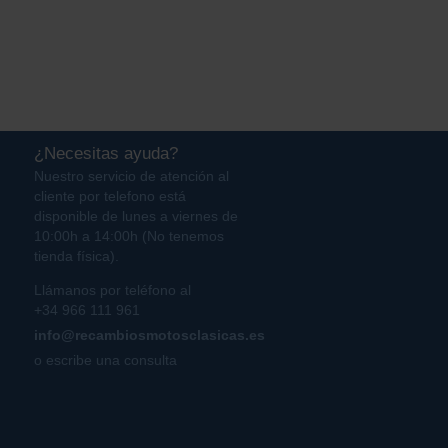
¿Necesitas ayuda?
Nuestro servicio de atención al
cliente por telefono está
disponible de lunes a viernes de
10:00h a 14:00h (No tenemos
tienda física).
Llámanos por teléfono al
+34 966 111 961
info@recambiosmotosclasicas.es
o escribe una consulta