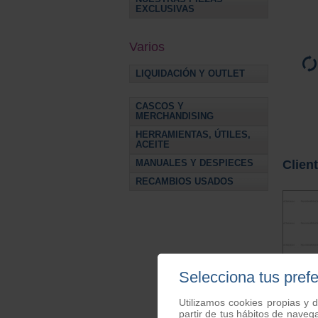
EXCLUSIVAS
Varios
LIQUIDACIÓN Y OUTLET
CASCOS Y
MERCHANDISING
HERRAMIENTAS, ÚTILES,
ACEITE
Clien
MANUALES Y DESPIECES
RECAMBIOS USADOS
Selecciona tus pref
Utilizamos cookies propias y d
partir de tus hábitos de naveg