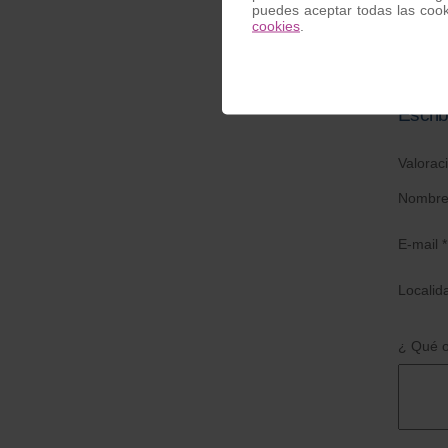
puedes aceptar todas las coo
cookies
.
Escrib
Valorac
Nombre
E-mail *
Localid
¿ Qué o