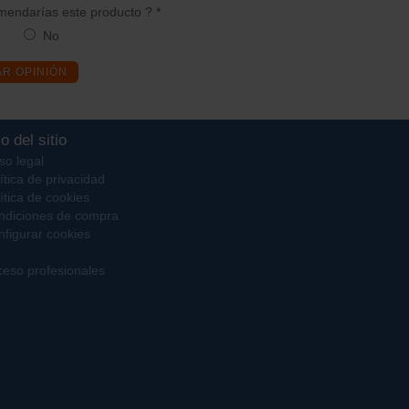
endarías este producto ? *
No
AR OPINIÓN
o del sitio
so legal
ítica de privacidad
ítica de cookies
ndiciones de compra
figurar cookies
eso profesionales