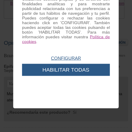
Brazo suspension delantera
Distanciador eje suspesion 20mm
finalidades analíticas y para mostrarte
Vespa
Vespa
publicidad relacionada con tus preferencias a
partir de tus hábitos de navegación y tu perfil.
75.00 €
1.70 €
Puedes configurar o rechazar las cookies
haciendo click en 'CONFIGURAR'. También
puedes aceptar todas las cookies pulsando el
botón 'HABILITAR TODAS'. Para más
información puedes visitar nuestra
Política de
cookies
.
Opiniones de clientes
ESCRIBIR OPINIÓN
Brazo suspension delantera Vespa
1
opiniones
CONFIGURAR
Epifanio gomez
| de Talavera de la reina | Monday 21 de
HABILITAR TODAS
September de 2020
Valoración general:
Muy bien acabado y un precio justo ademas muy buena
atencion del servicio posventa, seguire comprando.
¿Recomendaría este producto?
Sí