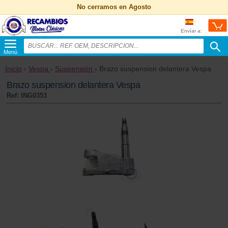
No cerramos en Agosto
Envíar a:
Menú
Inicio
›
Vespa
›
Suspensión
› Brazo suspension delantera Vespa
Brazo suspension delantera Vespa
Ref: ING0353