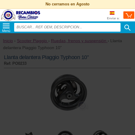
No cerramos en Agosto
Envíar a:
Menú
Inicio
›
Scooter Piaggio
›
Ruedas, frenos y suspensión
› Llanta
delantera Piaggio Typhoon 10”
Llanta delantera Piaggio Typhoon 10”
Ref: PO0233