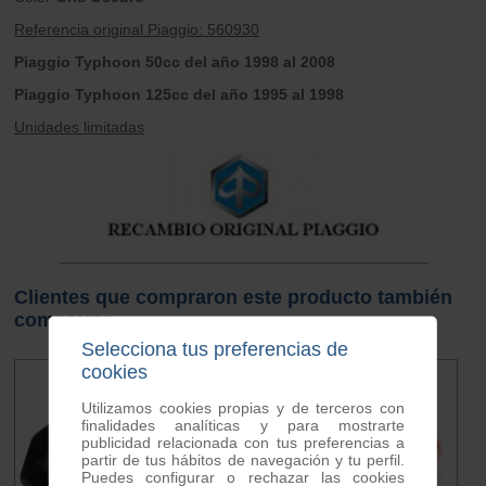
Referencia original Piaggio: 560930
Piaggio Typhoon 50cc del año 1998 al 2008
Piaggio Typhoon 125cc del año 1995 al 1998
Unidades limitadas
Clientes que compraron este producto también
compraron
Selecciona tus preferencias de
cookies
Utilizamos cookies propias y de terceros con
finalidades analíticas y para mostrarte
publicidad relacionada con tus preferencias a
partir de tus hábitos de navegación y tu perfil.
Puedes configurar o rechazar las cookies