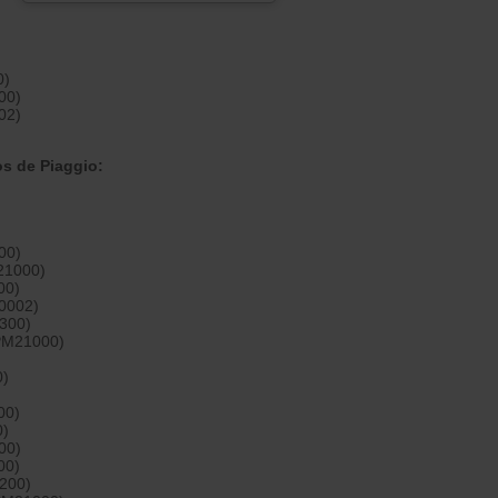
)
0)
00)
02)
s de Piaggio:
00)
21000)
00)
0002)
300)
APM21000)
0)
00)
0)
00)
00)
200)