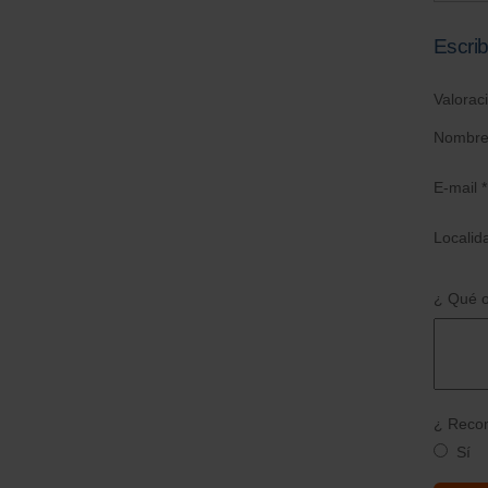
Escrib
Valorac
Nombre
E-mail *
Localid
¿ Qué o
¿ Recom
Sí