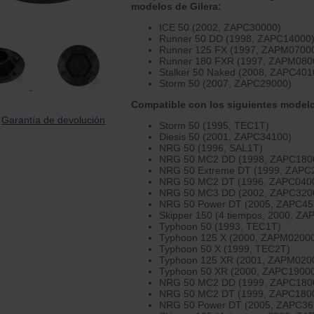
modelos de Gilera:
ICE 50 (2002, ZAPC30000)
Runner 50 DD (1998, ZAPC14000
Runner 125 FX (1997, ZAPM0700
Runner 180 FXR (1997, ZAPM080
Stalker 50 Naked (2008, ZAPC401
Storm 50 (2007, ZAPC29000)
Compatible con los siguientes modelo
Garantía de devolución
Storm 50 (1995, TEC1T)
Diesis 50 (2001, ZAPC34100)
NRG 50 (1996, SAL1T)
NRG 50 MC2 DD (1998, ZAPC180
NRG 50 Extreme DT (1999, ZAPC
NRG 50 MC2 DT (1996, ZAPC040
NRG 50 MC3 DD (2002, ZAPC320
NRG 50 Power DT (2005, ZAPC45
Skipper 150 (4 tiempos, 2000, Z
Typhoon 50 (1993, TEC1T)
Typhoon 125 X (2000, ZAPM0200
Typhoon 50 X (1999, TEC2T)
Typhoon 125 XR (2001, ZAPM020
Typhoon 50 XR (2000, ZAPC1900
NRG 50 MC2 DD (1999, ZAPC180
NRG 50 MC2 DT (1999, ZAPC180
NRG 50 Power DT (2005, ZAPC36