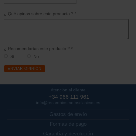
¿ Qué opinas sobre este producto ? *
¿ Recomendarías este producto ? *
Sí
No
ENVIAR OPINIÓN
Atención al cliente
+34 966 111 961
info@recambiosmotosclasicas.es
Gastos de envío
Formas de pago
Garantía y devolución