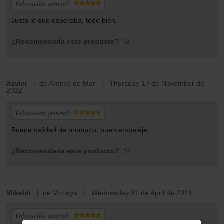
Valoración general:
Justo lo que esperaba, todo bien.
¿Recomendaría este producto?
Sí
Xavier
| de Arenys de Mar | Thursday 17 de November de
2022
Valoración general:
Buena calidad de producto, buen embalaje.
¿Recomendaría este producto?
Sí
Mikeldi
| de Vizcaya | Wednesday 21 de April de 2021
Valoración general: