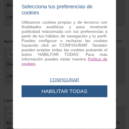
Buen servicio y rápido. Muchas gracias.
Selecciona tus preferencias de
cookies
¿Recomendaría este producto?
Sí
Utilizamos cookies propias y de terceros con
finalidades analíticas y para mostrarte
publicidad relacionada con tus preferencias a
partir de tus hábitos de navegación y tu perfil.
Puedes configurar o rechazar las cookies
Ayoze Mendez
| de Canarias | Friday 28 de August de 2020
haciendo click en 'CONFIGURAR'. También
puedes aceptar todas las cookies pulsando el
Valoración general:
botón 'HABILITAR TODAS'. Para más
información puedes visitar nuestra
Política de
cookies
.
Genial.
¿Recomendaría este producto?
Sí
CONFIGURAR
HABILITAR TODAS
Laura
| de La Selva del Camp | Friday 03 de July de 2020
Valoración general:
Es muy bonito y queda mucho mejor que el original (Pk 125