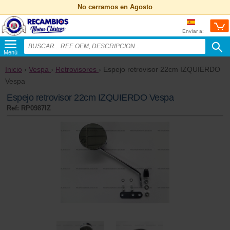
No cerramos en Agosto
Envíar a:
Menú
Inicio
›
Vespa
›
Retrovisores
› Espejo retrovisor 22cm IZQUIERDO
Vespa
Espejo retrovisor 22cm IZQUIERDO Vespa
Ref: RP0987IZ