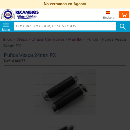
No cerramos en Agosto
Envíar a:
Menú
Inicio
›
Vespa
›
Chasis Carroceria
›
Manillar
›
Puños
› Puños Vespa
24mm PX
Puños Vespa 24mm PX
Ref: AA0077