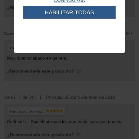
¿Recomendaría este producto?
Sí
HABILITAR TODAS
Carmelo Garcia
| de Valencia | Friday 07 de August de 2020
Valoración general:
Muy buen acabado en general.
¿Recomendaría este producto?
Sí
Jordi
| de Onil | Thursday 15 de November de 2018
Valoración general:
Perfectos... Son idénticos a los que tenía, solo que nuevos.
¿Recomendaría este producto?
Sí