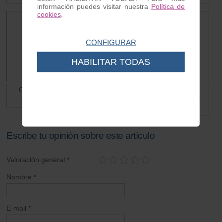
información puedes visitar nuestra
Política de
cookies
.
CONFIGURAR
HABILITAR TODAS
Cilindro Piaggio NRG agua
Rele intermitencia
Aprilia/Vespa/Piaggio/Gilera
56.50 €
20.56 €
15.00 €
Escribe tu opinión sobre este artículo
Valoración general *
Nombre *
E-mail *