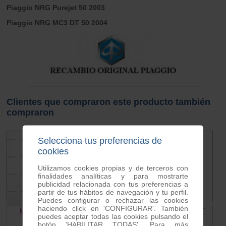
Piaggio NRG Purejet 50 2003
Piaggio NRG MC3 DT 50 2004
Clientes que compraron este producto también
compraron
Selecciona tus preferencias de
cookies
Utilizamos cookies propias y de terceros con
finalidades analíticas y para mostrarte
publicidad relacionada con tus preferencias a
partir de tus hábitos de navegación y tu perfil.
Puedes configurar o rechazar las cookies
haciendo click en 'CONFIGURAR'. También
Motor arranque Piaggio 50
Estator Motor Piaggio 50 2T
puedes aceptar todas las cookies pulsando el
27.00 €
25.00 €
67.55 €
40.00 €
botón 'HABILITAR TODAS'. Para más