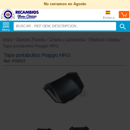
No cerramos en Agosto
Envíar a:
Menú
Inicio
›
Scooter Piaggio
›
Chasis y carrocería
›
Plásticos y tapas
›
Tapa portabultos Piaggio NRG
Tapa portabultos Piaggio NRG
Ref: PO0537