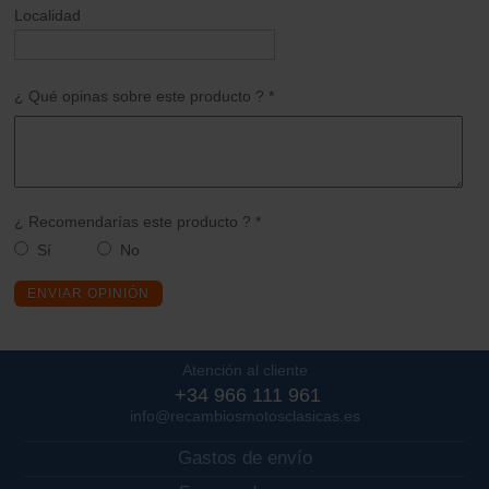
Localidad
¿ Qué opinas sobre este producto ? *
¿ Recomendarías este producto ? *
Sí
No
ENVIAR OPINIÓN
Atención al cliente
+34 966 111 961
info@recambiosmotosclasicas.es
Gastos de envío