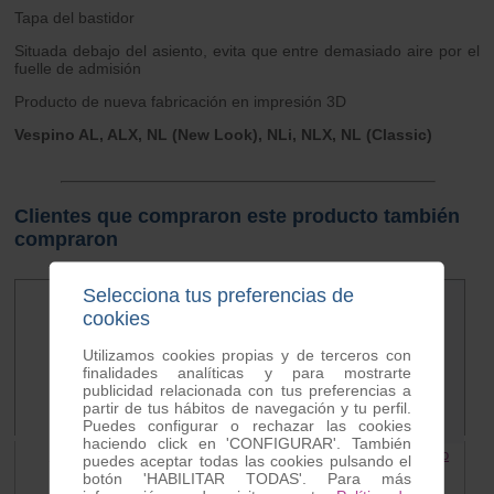
Tapa del bastidor
Situada debajo del asiento, evita que entre demasiado aire por el
fuelle de admisión
Producto de nueva fabricación en impresión 3D
Vespino AL, ALX, NL (New Look), NLi, NLX, NL (Classic)
Clientes que compraron este producto también
compraron
Selecciona tus preferencias de
cookies
Utilizamos cookies propias y de terceros con
finalidades analíticas y para mostrarte
publicidad relacionada con tus preferencias a
partir de tus hábitos de navegación y tu perfil.
Puedes configurar o rechazar las cookies
haciendo click en 'CONFIGURAR'. También
Fuelle admision Vespino
Tapa lateral derecha Vespino
puedes aceptar todas las cookies pulsando el
6.00 €
23.70 €
botón 'HABILITAR TODAS'. Para más