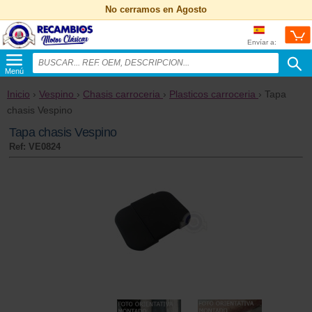
No cerramos en Agosto
Envíar a:
Menú
Inicio
›
Vespino
›
Chasis carroceria
›
Plasticos carroceria
› Tapa
chasis Vespino
Tapa chasis Vespino
Ref: VE0824