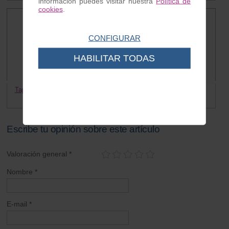
información puedes visitar nuestra
Política de
cookies
.
CONFIGURAR
HABILITAR TODAS
Tapa lateral izquierda Vespino
Tornillo tapas Vespino
28.00 €
0.30 €
Escribe tu opinión sobre este artículo
Valoración general *
Nombre *
E-mail *