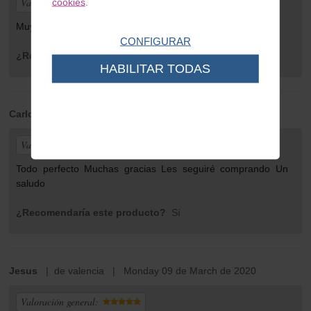
Valoración general:
cookies
.
Muy bueno, todo lo recibido esta muy bien, gracias.
CONFIGURAR
¿Recomendaría este producto?
Sí
HABILITAR TODAS
Carlos
| de Madrid | Tuesday 14 de April de 2020
Valoración general:
Todo perfecto Muchas gracias Les seguiré comprando Un
saludo
¿Recomendaría este producto?
Sí
Jesus
| de valencia | Monday 09 de March de 2020
Valoración general: