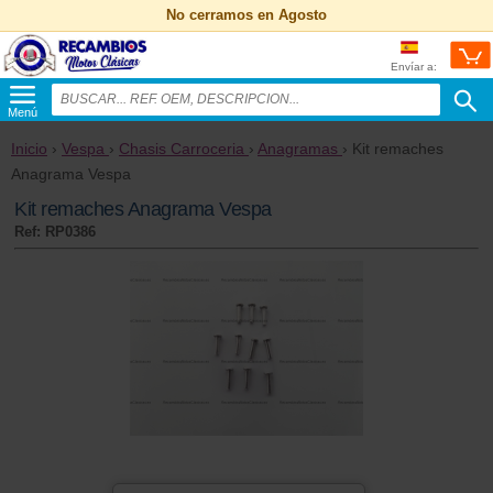
No cerramos en Agosto
Envíar a:
Menú
Inicio
›
Vespa
›
Chasis Carroceria
›
Anagramas
› Kit remaches
Anagrama Vespa
Kit remaches Anagrama Vespa
Ref: RP0386