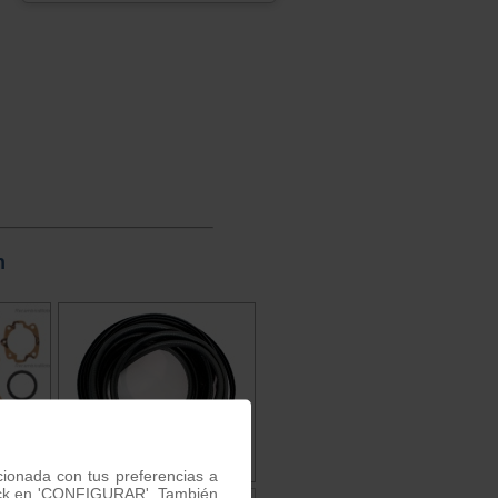
n
acionada con tus preferencias a
 click en 'CONFIGURAR'. También