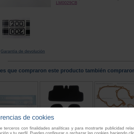
LM0029CB
Garantía de devolución
tes que compraron este producto también compraro
erencias de cookies
e terceros con finalidades analíticas y para mostrarte publicidad rel
ación y tu perfil. Puedes configurar o rechazar las cookies haciendo