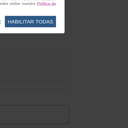
spa 125
Bordon Goma Negro
des visitar nuestra
Política de
Ref. BORDONN
3.20 €
R
HABILITAR TODAS