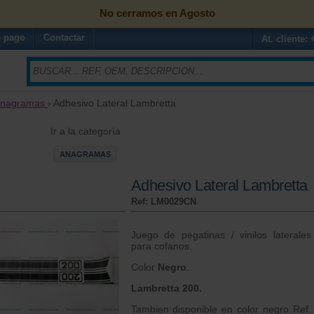
No cerramos en Agosto
 pago
Contactar
At. cliente:
nagramas
› Adhesivo Lateral Lambretta
Ir a la categoría
ANAGRAMAS
Adhesivo Lateral Lambretta
Ref: LM0029CN
Juego de pegatinas / vinilos laterales
para cofanos.
Color
Negro
.
Lambretta 200.
Tambien disponible en color negro Ref.