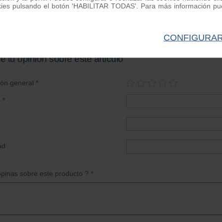
vo Lateral Lambretta
Alfombrilla Guantera Vespa
Kit juntas motor Ve
kies pulsando el botón 'HABILITAR TODAS'. Para más información pue
'60-'65, 150
ef. LM0029CB
Ref. RP1002
Ref. AR0001
24.00 €
17.00 €
14.00 €
CONFIGURA
e tu opinión sobre este artículo
ión general *
 *
ad
pinas sobre este producto ? *