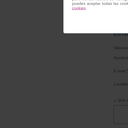
Adhesi
puedes aceptar todas las coo
R
cookies
.
Escrib
Valorac
Nombre
E-mail *
Localid
¿ Qué o