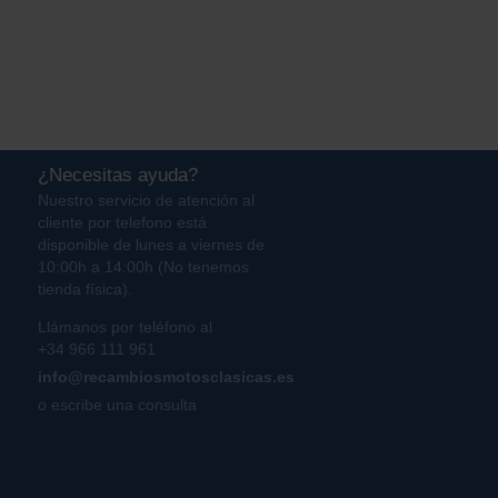
¿Necesitas ayuda?
Nuestro servicio de atención al
cliente por telefono está
disponible de lunes a viernes de
10:00h a 14:00h (No tenemos
tienda física).
Llámanos por teléfono al
+34 966 111 961
info@recambiosmotosclasicas.es
o escribe una consulta