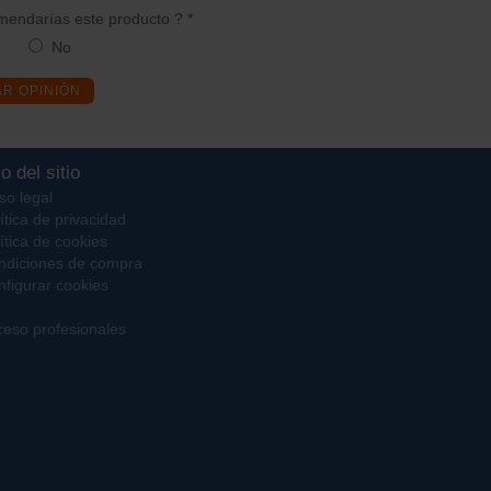
endarías este producto ? *
No
AR OPINIÓN
o del sitio
so legal
ítica de privacidad
ítica de cookies
ndiciones de compra
figurar cookies
eso profesionales