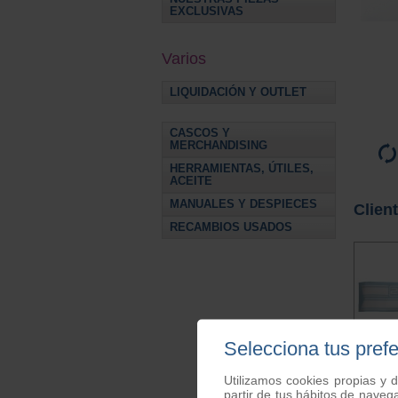
EXCLUSIVAS
Varios
LIQUIDACIÓN Y OUTLET
CASCOS Y
MERCHANDISING
HERRAMIENTAS, ÚTILES,
ACEITE
MANUALES Y DESPIECES
Clien
RECAMBIOS USADOS
Selecciona tus pref
Utilizamos cookies propias y d
partir de tus hábitos de naveg