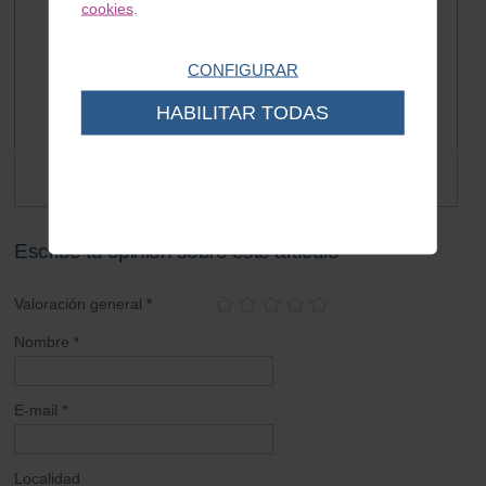
cookies
.
CONFIGURAR
HABILITAR TODAS
Piloto universal PUIG
Espejos cupula
26.98 €
9.00 €
10.00 €
6.00 €
Escribe tu opinión sobre este artículo
Valoración general *
Nombre *
E-mail *
Localidad