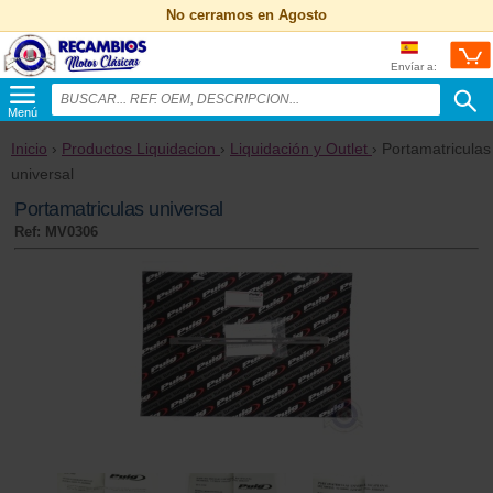
No cerramos en Agosto
Envíar a:
Menú
Inicio
›
Productos Liquidacion
›
Liquidación y Outlet
› Portamatriculas
universal
Portamatriculas universal
Ref: MV0306