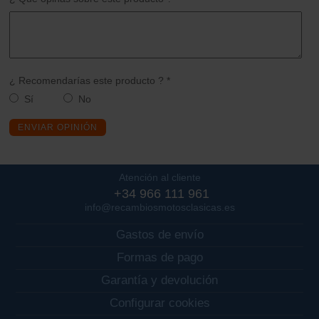
¿ Recomendarías este producto ? *
Sí
No
ENVIAR OPINIÓN
Atención al cliente
+34 966 111 961
info@recambiosmotosclasicas.es
Gastos de envío
Formas de pago
Garantía y devolución
Configurar cookies