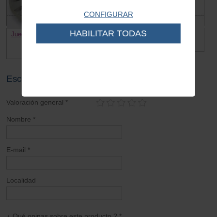
CONFIGURAR
HABILITAR TODAS
Juego tapacubos Vespa Llantas
Terminal cable
10
0.05 €
26.00 €
22.00 €
Escribe tu opinión sobre este artículo
Valoración general *
Nombre *
E-mail *
Localidad
¿ Qué opinas sobre este producto ? *