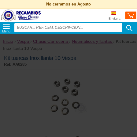
No cerramos en Agosto
Envíar a:
Menú
Inicio
›
Vespa
›
Chasis Carroceria
›
Neumáticos y llantas
› Kit tuercas
Inox llanta 10 Vespa
Kit tuercas Inox llanta 10 Vespa
Ref: AA0285