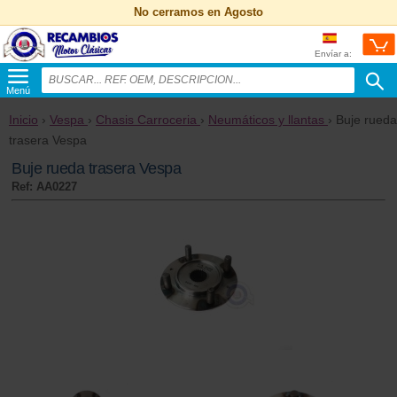
No cerramos en Agosto
Envíar a:
Menú
Inicio
›
Vespa
›
Chasis Carroceria
›
Neumáticos y llantas
› Buje rueda
trasera Vespa
Buje rueda trasera Vespa
Ref: AA0227