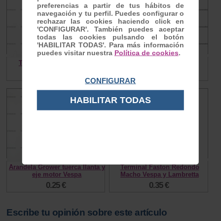
preferencias a partir de tus hábitos de
navegación y tu perfil. Puedes configurar o
rechazar las cookies haciendo click en
'CONFIGURAR'. También puedes aceptar
todas las cookies pulsando el botón
'HABILITAR TODAS'. Para más información
puedes visitar nuestra
Política de cookies
.
Tornillos tambor Vespa 8
Buje rueda trasera Vespa
0.90 €
32.00 €
CONFIGURAR
HABILITAR TODAS
Arandela Grower tuerca llanta y
Terminal Faston Redondo
eje motor Vespa
Macho Vespa y Lambretta
0.25 €
0.35 €
Escribe tu opinión sobre este artículo