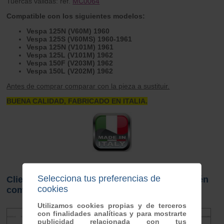
Tuercas válidas: ref.
MC0064
Compatible con los siguientes modelos:
Vespa 125N (V60M) 1960
Vespa 125S (V60MS) 1960-1961
Vespa 125N (V101M) 1961
Vespa 125L (V101M) 1962
Vespa 150F (V203M) 1962
Vespa 150L (V202M) 1962
Antes de comprar comparar con la pieza a sustituir.
BUENA CALIDAD, FABRICADO EN ITALIA.
Selecciona tus preferencias de
Clientes que compraron este producto también
cookies
compraron
Utilizamos cookies propias y de terceros
con finalidades analíticas y para mostrarte
publicidad relacionada con tus