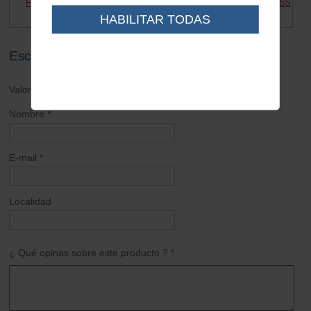
Funda asiento Vespa 125S
Junta base deposito Vespa 125S
195.00 €
6.70 €
4.00 €
HABILITAR TODAS
Escribe tu opinión sobre este artículo
Valoración general *
Nombre *
E-mail *
Localidad
¿ Qué opinas sobre este producto ? *