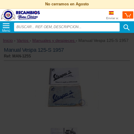
No cerramos en Agosto
Envíar a:
Menú
Inicio
›
Varios
›
Manuales y despieces
› Manual Vespa 125-S 1957
Manual Vespa 125-S 1957
Ref: MAN-125S