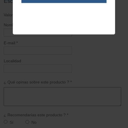
Escribe tu opinión sobre este artículo
Valoración general *
Nombre *
E-mail *
Localidad
¿ Qué opinas sobre este producto ? *
¿ Recomendarías este producto ? *
Sí
No