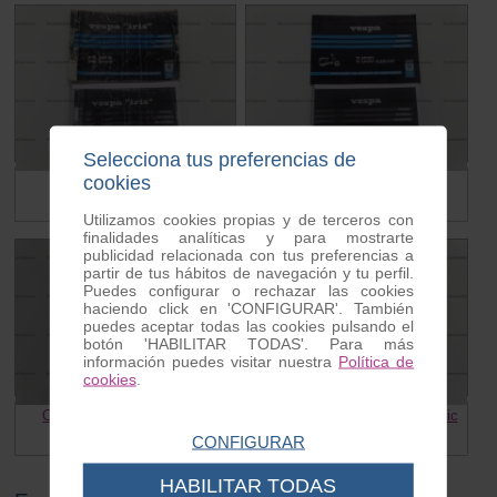
Selecciona tus preferencias de
cookies
Catalogo Vespa Iris
Catalogo Vespa T5 y TX
12.00 €
12.00 €
Utilizamos cookies propias y de terceros con
finalidades analíticas y para mostrarte
publicidad relacionada con tus preferencias a
partir de tus hábitos de navegación y tu perfil.
Puedes configurar o rechazar las cookies
haciendo click en 'CONFIGURAR'. También
puedes aceptar todas las cookies pulsando el
botón 'HABILITAR TODAS'. Para más
información puedes visitar nuestra
Política de
cookies
.
Catalogo Vespa Primavera
Catalogo Vespa 125 Plurimatic
12.00 €
12.00 €
CONFIGURAR
HABILITAR TODAS