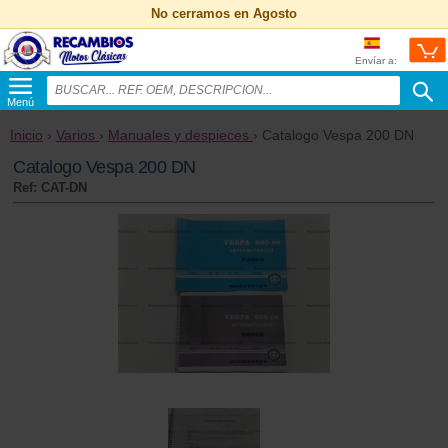
No cerramos en Agosto
Envíar a:
Menú
Inicio
›
Varios
›
Manuales y despieces
› Catalogo Vespa 200 DN
Catalogo Vespa 200 DN
Ref: CAT-DN