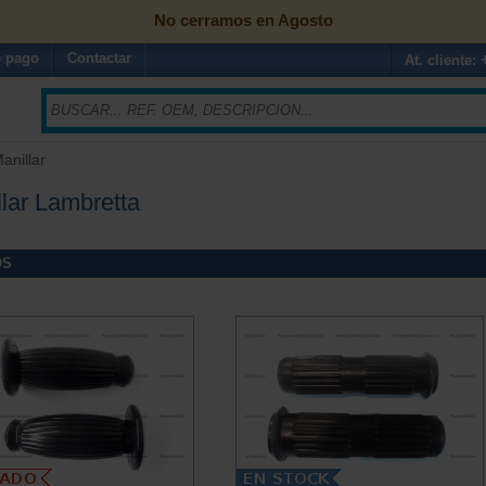
No cerramos en Agosto
 pago
Contactar
At. cliente:
Manillar
lar Lambretta
OS