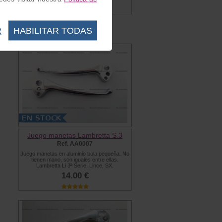
16.10 €
R
HABILITAR TODAS
Juego manetas Lambretta S.3
Ref. AA0007
Juego manetas en aluminio bola pequeña. No
tienen mano, son iguales entre ellas.
Lambretta Li 3ª Serie, Lince, SX.
14.00 €