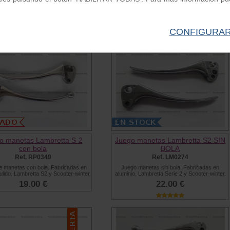
/175/200 todos modelos desde año
33.00 €
1960.
4.20 €
CONFIGURA
o manetas Lambretta S-2
Juego manetas Lambretta S2 SIN
con bola
BOLA
Ref. RP0349
Ref. LM0274
e manetas con bola. Fabricadas en
Juego manetas sin bola. Fabricadas en
ulido. Lambretta S2 y Scooter-winter.
aluminio. Lambretta Serie 2 y Scooter-winter.
19.00 €
22.00 €