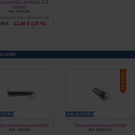
o manetas Lambretta S.3
negras
Ref. RP0298
anetas en negro Lambretta LI S3.
00 €
13.00 €
(19 %)
ILLERIA
dor contrapesa Lambretta
Pivote cerradura Lambretta
Ref. LM0305
Ref. ING0172