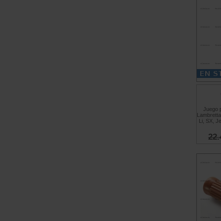
Juego 
Lambretta
Li, SX, J
22.