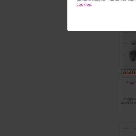
125/150
cookies
.
Jueg
Juego d
aluminio p