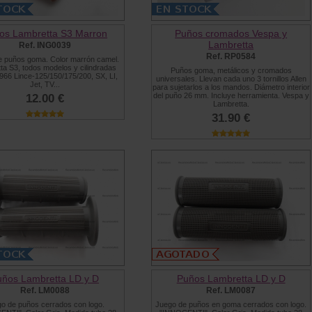
os Lambretta S3 Marron
Puños cromados Vespa y
Lambretta
Ref. ING0039
Ref. RP0584
e puños goma. Color marrón camel.
ta S3, todos modelos y cilindradas
Puños goma, metálicos y cromados
966 Lince-125/150/175/200, SX, LI,
universales. Llevan cada uno 3 tornillos Allen
Jet, TV...
para sujetarlos a los mandos. Diámetro interior
del puño 26 mm. Incluye herramienta. Vespa y
12.00 €
Lambretta.
31.90 €
uños Lambretta LD y D
Puños Lambretta LD y D
Ref. LM0088
Ref. LM0087
o de puños cerrados con logo.
Juego de puños en goma cerrados con logo.