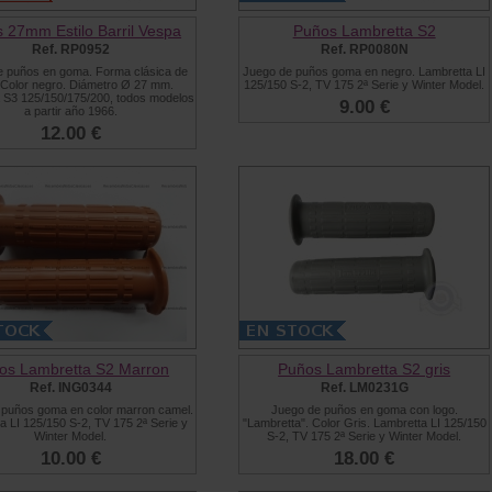
 27mm Estilo Barril Vespa
Puños Lambretta S2
Ref. RP0952
Ref. RP0080N
e puños en goma. Forma clásica de
Juego de puños goma en negro. Lambretta LI
. Color negro. Diámetro Ø 27 mm.
125/150 S-2, TV 175 2ª Serie y Winter Model.
 S3 125/150/175/200, todos modelos
9.00 €
a partir año 1966.
12.00 €
os Lambretta S2 Marron
Puños Lambretta S2 gris
Ref. ING0344
Ref. LM0231G
 puños goma en color marron camel.
Juego de puños en goma con logo.
a LI 125/150 S-2, TV 175 2ª Serie y
"Lambretta". Color Gris. Lambretta LI 125/150
Winter Model.
S-2, TV 175 2ª Serie y Winter Model.
10.00 €
18.00 €