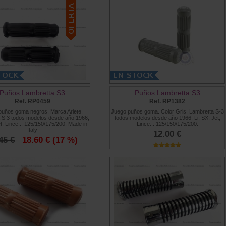
Puños Lambretta S3
Puños Lambretta S3
Ref. RP0459
Ref. RP1382
puños goma negros. Marca Ariete.
Juego puños goma. Color Gris. Lambretta S-3
 S 3 todos modelos desde año 1966,
todos modelos desde año 1966, Li, SX, Jet,
et, Lince... 125/150/175/200. Made in
Lince... 125/150/175/200.
Italy
12.00 €
45 €
18.60 €
(17 %)