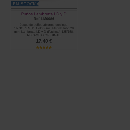
Puños Lambretta LD y D
Ref. LM0086
Juego de puños abiertos con logo.
"INNOCENTI". Color Gris. Medida tubo 28
mm. Lambretta LD y D (Patinete) 125/150.
RECAMBIO ORIGINAL.
17.40 €