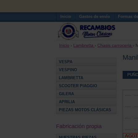
Inicio
Gastos de envío
Formas de
Inicio
›
Lambretta
›
Chasis carroceria
› 
Manil
VESPA
VESPINO
PUÑ
LAMBRETTA
SCOOTER PIAGGIO
GILERA
APRILIA
PIEZAS MOTOS CLÁSICAS
Fabricación propia
NUESTRAS PIEZAS