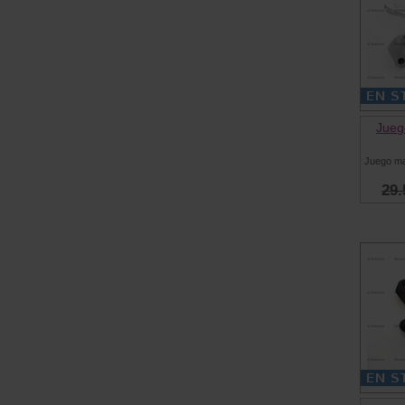
Jueg
Juego ma
29.