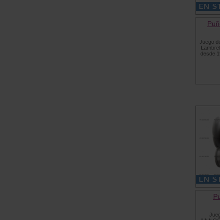
Puñ
Juego d
Lambret
desde 1
P
Jueg