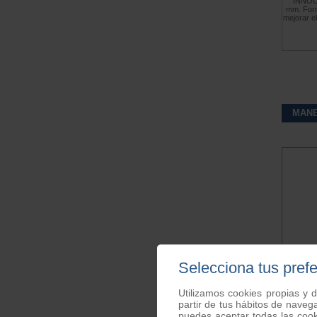
"INNOCE
mm. Form
mejorar e
MAN
Selecciona tus pref
K
Utilizamos cookies propias y d
partir de tus hábitos de naveg
puedes aceptar todas las coo
Kit an