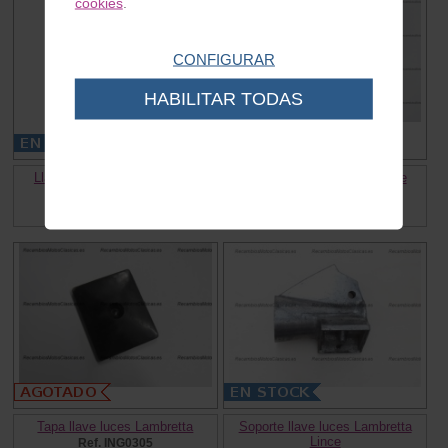
cookies
.
CONFIGURAR
HABILITAR TODAS
Llave luces Lambretta Lince
Llave luces Lambretta Lince
Ref. RE0033
Ref. RE0035
59.00 €
46.00 €
Tapa llave luces Lambretta
Soporte llave luces Lambretta
Lince
Ref. ING0305