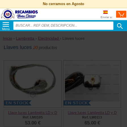
No cerramos en Agosto
Envíar a:
Menú
Inicio
›
Lambretta
›
Electricidad
› Llaves luces
Llaves luces
20
productos
Llave luces Lambretta LD y D
Llave luces Lambretta LD y D
Ref. LM0105
Ref. LM0113
53.00 €
65.00 €