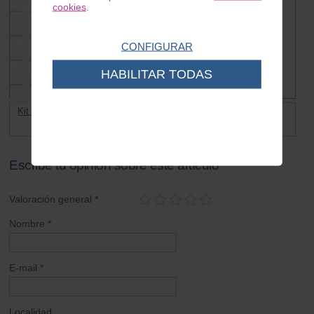
cookies
.
CONFIGURAR
HABILITAR TODAS
Kit guias suelo Vespa 150, 160
Bordon frontal Universal
36.50 €
13.50 €
Escribe tu opinión sobre este artículo
Valoración general *
Nombre *
E-mail *
Localidad