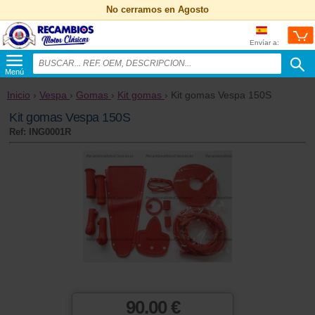
No cerramos en Agosto
Envíar a:
Menú
Inicio
›
Vespa
›
Gomas
›
Kit gomas
› Kit gomas Vespa 150S
Kit gomas Vespa 150S
Ref: ING0001R
90.00 €