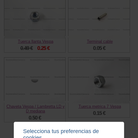
Tuerca llanta Vespa
Terminal cable
0.49 €
0.25 €
0.05 €
Chaveta Vespa / Lambretta LD y
Tuerca metrica 7 Vespa
D mediana
0.15 €
0.50 €
Selecciona tus preferencias de
cookies