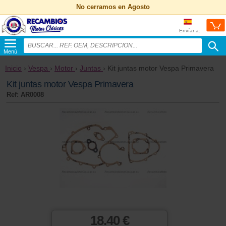
No cerramos en Agosto
Envíar a:
Menú
Inicio
›
Vespa
›
Motor
›
Juntas
› Kit juntas motor Vespa Primavera
Kit juntas motor Vespa Primavera
Ref: AR0008
18.40 €