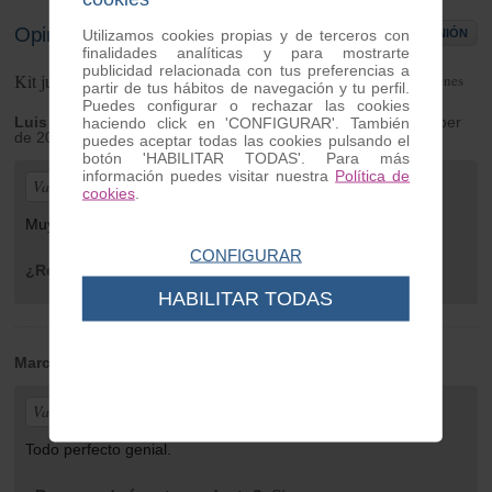
Opiniones de clientes
Utilizamos cookies propias y de terceros con
ESCRIBIR OPINIÓN
finalidades analíticas y para mostrarte
publicidad relacionada con tus preferencias a
Kit juntas motor Vespa Primavera
2
opiniones
partir de tus hábitos de navegación y tu perfil.
Puedes configurar o rechazar las cookies
Luis
| de Sant Just Desvern | Wednesday 24 de September
haciendo click en 'CONFIGURAR'. También
de 2025
puedes aceptar todas las cookies pulsando el
botón 'HABILITAR TODAS'. Para más
información puedes visitar nuestra
Política de
Valoración general:
cookies
.
Muy buenas juntas y muy completo
CONFIGURAR
¿Recomendaría este producto?
Sí
HABILITAR TODAS
Marc
| de Girona | Thursday 04 de August de 2022
Valoración general:
Todo perfecto genial.