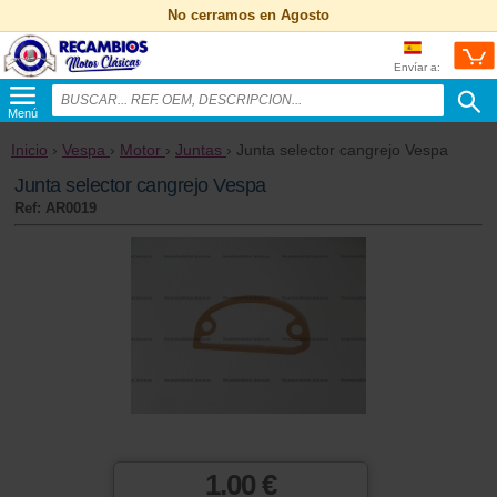
No cerramos en Agosto
Envíar a:
Menú
Inicio
›
Vespa
›
Motor
›
Juntas
› Junta selector cangrejo Vespa
Junta selector cangrejo Vespa
Ref: AR0019
1.00 €