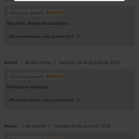
Valoración general:
Muy bien. Altamente satisfecho.
¿Recomendaría este producto?
Sí
Rafael
| de Barcelona | Monday 20 de August de 2018
Valoración general:
Perfecto en medidas.
¿Recomendaría este producto?
Sí
Hector
| de Madrid | Monday 04 de June de 2018