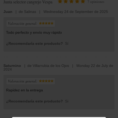
Junta selector cangrejo Vespa
7
opiniones
Juan
| de Salinas | Wednesday 24 de September de 2025
Valoración general:
Todo perfecto y envío muy rápido
¿Recomendaría este producto?
Sí
Saturnino
| de Villarrubia de los Ojos | Monday 22 de July de
2024
Valoración general:
Rapidez en la entrega
¿Recomendaría este producto?
Sí