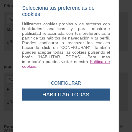
Eduardo
| de Sevilla | Wednesday 21 de April de 2021
Selecciona tus preferencias de
cookies
Valoración general:
Utilizamos cookies propias y de terceros con
finalidades analíticas y para mostrarte
Muy bueno, todo lo recibido esta muy bien, gracias.
publicidad relacionada con tus preferencias a
partir de tus hábitos de navegación y tu perfil.
¿Recomendaría este producto?
Sí
Puedes configurar o rechazar las cookies
haciendo click en 'CONFIGURAR'. También
puedes aceptar todas las cookies pulsando el
botón 'HABILITAR TODAS'. Para más
información puedes visitar nuestra
Política de
cookies
.
juan carlos
| de Palencia | Tuesday 28 de July de 2020
Valoración general:
CONFIGURAR
El envío antes de lo estipulado. El material perfecto.
HABILITAR TODAS
¿Recomendaría este producto?
Sí
Roberto Encinas
| de Barcelona | Monday 18 de March de
2019