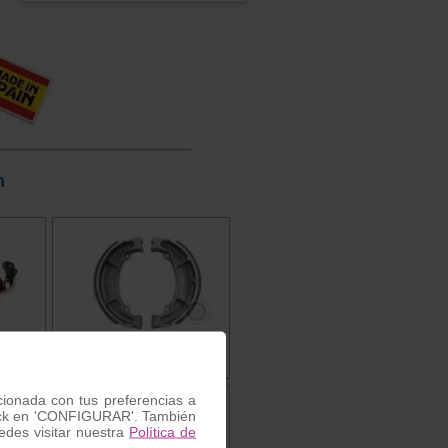
n
maha
Zapatas de freno Yamaha
acionada con tus preferencias a
 click en 'CONFIGURAR'. También
Ref. MV0339
des visitar nuestra
Política de
33.00 €