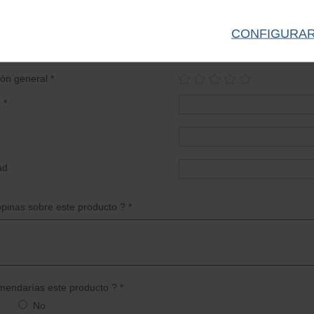
30.00 €
CONFIGURA
e tu opinión sobre este artículo
ión general *
 *
ad
pinas sobre este producto ? *
endarías este producto ? *
No