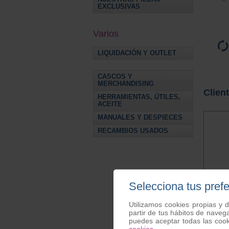
EXCLUSIVAS
Varios
LIQUIDACIÓN Y OUTLET
CASCOS Y
MERCHANDISING
Clien
HERRAMIENTAS, ÚTILES,
ACEITE
MANUALES Y DESPIECES
RECAMBIOS USADOS
Selecciona tus pref
Silic
Utilizamos cookies propias y d
partir de tus hábitos de naveg
puedes aceptar todas las coo
cookies
.