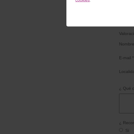
Escrib
Valorac
Nombre
E-mail *
Localid
¿ Qué o
¿ Recom
Sí