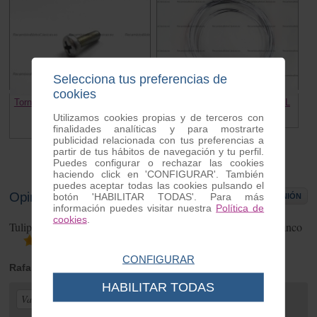
Selecciona tus preferencias de
cookies
Tornillo intermitente Vespa PKXL
Bordon cromado UNIVERSAL
/ FL
Utilizamos cookies propias y de terceros con
3.80 €
0.30 €
finalidades analíticas y para mostrarte
publicidad relacionada con tus preferencias a
partir de tus hábitos de navegación y tu perfil.
Puedes configurar o rechazar las cookies
haciendo click en 'CONFIGURAR'. También
puedes aceptar todas las cookies pulsando el
Opiniones de clientes
botón 'HABILITAR TODAS'. Para más
ESCRIBIR OPINIÓN
información puedes visitar nuestra
Política de
cookies
.
Tulipa intermitente Vespa PKXL, FL JUEGO TRASERO blanco
2
opiniones
CONFIGURAR
Rafa
| de Badajoz | Monday 20 de April de 2020
HABILITAR TODAS
Valoración general: