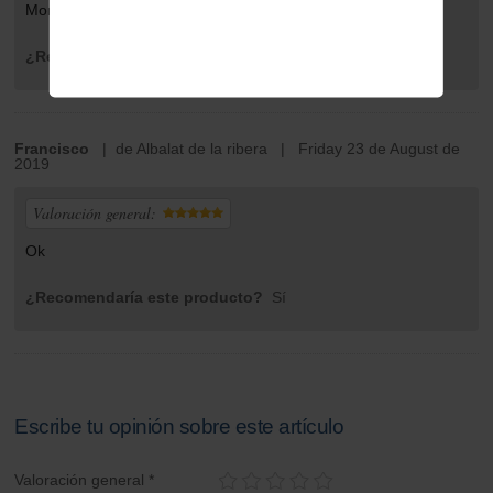
Montados y quedan perfectos y bonitos
¿Recomendaría este producto?
Sí
Francisco
| de Albalat de la ribera | Friday 23 de August de
2019
Valoración general:
Ok
¿Recomendaría este producto?
Sí
Escribe tu opinión sobre este artículo
Valoración general *