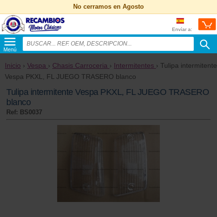
No cerramos en Agosto
Envíar a:
Menú
Inicio
›
Vespa
›
Chasis Carroceria
›
Intermitentes
› Tulipa intermitente
Vespa PKXL, FL JUEGO TRASERO blanco
Tulipa intermitente Vespa PKXL, FL JUEGO TRASERO
blanco
Ref: BS0037